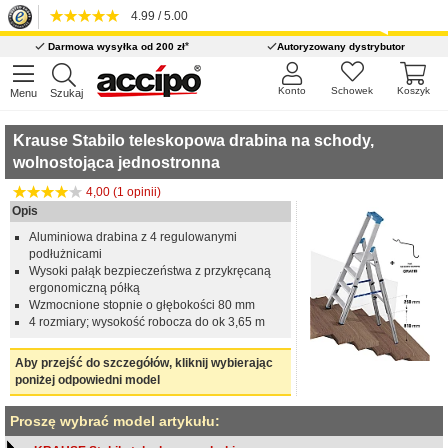
4.99 / 5.00
*
Darmowa wysyłka od 200 zł
Autoryzowany dystrybutor
Konto
Schowek
Koszyk
Menu
Szukaj
Krause Stabilo teleskopowa drabina na schody,
wolnostojąca jednostronna
4,00 (1 opinii)
Opis
Aluminiowa drabina z 4 regulowanymi
podłużnicami
Wysoki pałąk bezpieczeństwa z przykręcaną
ergonomiczną półką
Wzmocnione stopnie o głębokości 80 mm
4 rozmiary; wysokość robocza do ok 3,65 m
Aby przejść do szczegółów, kliknij wybierając
poniżej odpowiedni model
Proszę wybrać model artykułu: