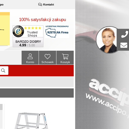
ipo
Kontakt
100% satysfakcji zakupu
4.99
/ 5.00
Konto
Schowek
Koszyk