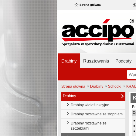
Strona główna
Drabiny
Rusztowania
Podesty
»
»
»
Strona główna
Drabiny
Schodki
KRAUS
Drabiny
K
Drabiny wielofunkcyjne
Br
O
Drabiny rozstawne ze stopniami
Drabiny rozstawne ze
szczeblami