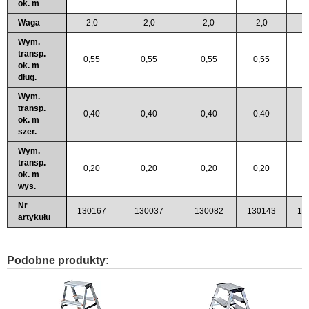
ok. m
Waga
2,0
2,0
2,0
2,0
Wym.
transp.
0,55
0,55
0,55
0,55
0
ok. m
dług.
Wym.
transp.
0,40
0,40
0,40
0,40
0
ok. m
szer.
Wym.
transp.
0,20
0,20
0,20
0,20
0
ok. m
wys.
Nr
130167
130037
130082
130143
13
artykułu
Podobne produkty: