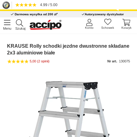
4.99 / 5.00
*
Darmowa wysyłka od 200 zł
Autoryzowany dystrybutor
Konto
Schowek
Koszyk
Menu
Szukaj
KRAUSE Rolly schodki jezdne dwustronne składane
2x3 aluminiowe białe
5,00
(2 opinii)
Nr art.
130075