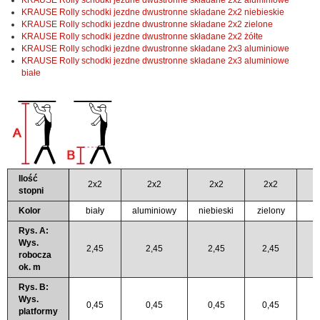
KRAUSE Rolly schodki jezdne dwustronne składane 2x2 niebieskie
KRAUSE Rolly schodki jezdne dwustronne składane 2x2 zielone
KRAUSE Rolly schodki jezdne dwustronne składane 2x2 żółte
KRAUSE Rolly schodki jezdne dwustronne składane 2x3 aluminiowe
KRAUSE Rolly schodki jezdne dwustronne składane 2x3 aluminiowe
białe
Ilość
2x2
2x2
2x2
2x2
stopni
Kolor
biały
aluminiowy
niebieski
zielony
ż
Rys. A:
Wys.
2,45
2,45
2,45
2,45
2
robocza
ok. m
Rys. B:
Wys.
0,45
0,45
0,45
0,45
0
platformy