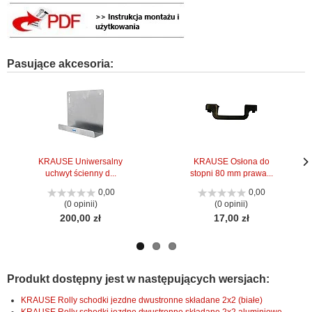
Pasujące akcesoria:
KRAUSE Uniwersalny
KRAUSE Osłona do
uchwyt ścienny d...
stopni 80 mm prawa...
Nas
Nas
stro
stro
0,00
0,00
(0 opinii)
(0 opinii)
200,00 zł
17,00 zł
Produkt dostępny jest w następujących wersjach:
KRAUSE Rolly schodki jezdne dwustronne składane 2x2 (białe)
KRAUSE Rolly schodki jezdne dwustronne składane 2x2 aluminiowe