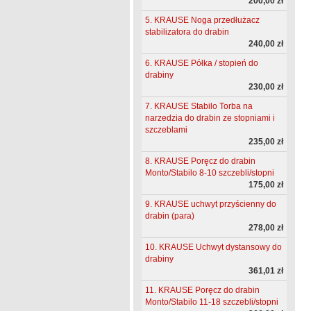
200,00 zł
5. KRAUSE Noga przedłużacz
stabilizatora do drabin
240,00 zł
6. KRAUSE Półka / stopień do
drabiny
230,00 zł
7. KRAUSE Stabilo Torba na
narzedzia do drabin ze stopniami i
szczeblami
235,00 zł
8. KRAUSE Poręcz do drabin
Monto/Stabilo 8-10 szczebli/stopni
175,00 zł
9. KRAUSE uchwyt przyścienny do
drabin (para)
278,00 zł
10. KRAUSE Uchwyt dystansowy do
drabiny
361,01 zł
11. KRAUSE Poręcz do drabin
Monto/Stabilo 11-18 szczebli/stopni