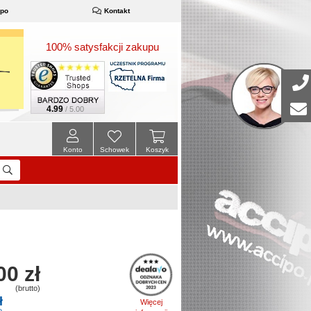
ipo
Kontakt
100% satysfakcji zakupu
4.99
/ 5.00
Konto
Schowek
Koszyk
00 zł
(brutto)
ł
Więcej