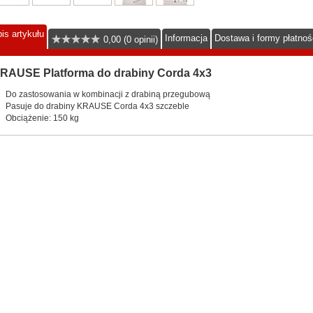
is artykułu
Informacja
Dostawa i formy płatnoś
0,00 (0 opinii)
RAUSE Platforma do drabiny Corda 4x3
Do zastosowania w kombinacji z drabiną przegubową
Pasuje do drabiny KRAUSE Corda 4x3 szczeble
Obciążenie: 150 kg