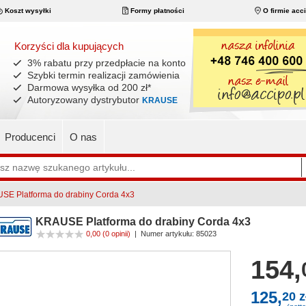
Koszt wysyłki
Formy płatności
O firmie acc
Korzyści dla kupujących
3% rabatu przy przedpłacie na konto
Szybki termin realizacji zamówienia
Darmowa wysyłka od 200 zł
*
Autoryzowany dystrybutor
KRAUSE
Producenci
O nas
SE Platforma do drabiny Corda 4x3
KRAUSE Platforma do drabiny Corda 4x3
0,00
(0 opinii)
|
Numer artykułu:
85023
154,
125,
20 z