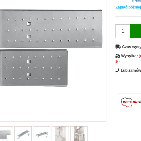
(netto
Zapłać później
Czas wysy
Wysyłka:
(
zł)
Lub zamów 