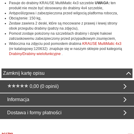
Pasuje do drabiny KRAUSE MultiMatic 4x3 szczeble
UWAGA:
ten
produkt nie może być stosowany do drabiny 4x4 szczeble,
Antypoślizgowa i zabezpieczona przed wilgocią platforma robocza,
Obciążenie: 150 kg,
Zestaw zawiera 2 deski, które są mocowane z prawej i lewej strony
obok przegubu drabiny (patrzy na zdjęciu),
Pomost zostaje położony na szczeblach drabiny i dzięki hakowi
zatrzaskowemu zabezpieczony przed przypadkowym zsunięciem,
Widoczna na zdjęciu pod pomostem drabina
KRAUSE MultiMatic 4x3
(nr katalogowy:120632) znajduje się w naszym sklepie pod kategorią
Drabiny/Drabiny wielofunkcyjne
.
Zamknij kartę opisu
0,00 (0 opinii)
Informacja
Dostawa i formy płatności
accipo