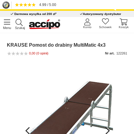
4.99 / 5.00
*
Darmowa wysyłka od 200 zł
Autoryzowany dystrybutor
Konto
Schowek
Koszyk
Menu
Szukaj
KRAUSE Pomost do drabiny MultiMatic 4x3
0,00
(0 opinii)
Nr art.
122261