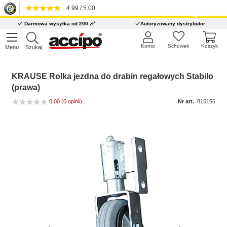
4.99 / 5.00
*
Darmowa wysyłka od 200 zł
Autoryzowany dystrybutor
Konto
Schowek
Koszyk
Menu
Szukaj
KRAUSE Rolka jezdna do drabin regałowych Stabilo
(prawa)
0,00
(0 opinii)
Nr art.
815156