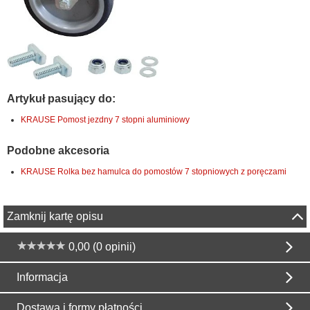
Artykuł pasujący do:
KRAUSE Pomost jezdny 7 stopni aluminiowy
Podobne akcesoria
KRAUSE Rolka bez hamulca do pomostów 7 stopniowych z poręczami
Zamknij kartę opisu
0,00 (0 opinii)
Informacja
Dostawa i formy płatności