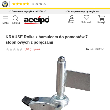
4.99 / 5.00
*
Darmowa wysyłka od 200 zł
Autoryzowany dystrybutor
Konto
Schowek
Koszyk
Menu
Szukaj
KRAUSE Rolka z hamulcem do pomostów 7
stopniowych z poręczami
0,00
(0 opinii)
Nr art.
820556