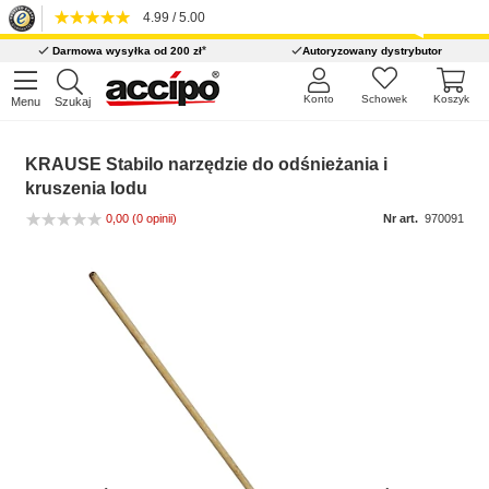
4.99 / 5.00
*
Darmowa wysyłka od 200 zł
Autoryzowany dystrybutor
Konto
Schowek
Koszyk
Menu
Szukaj
KRAUSE Stabilo narzędzie do odśnieżania i
kruszenia lodu
0,00
(0 opinii)
Nr art.
970091