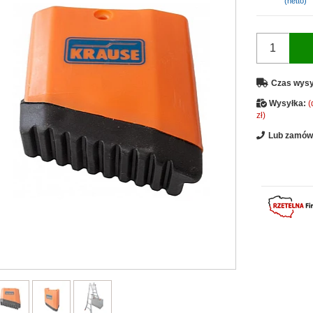
(netto)
Czas wysy
Wysyłka:
(
zł)
Lub zamów 