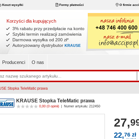
Koszt wysyłki
Formy płatności
O firmie acc
Korzyści dla kupujących
3% rabatu przy przedpłacie na konto
Szybki termin realizacji zamówienia
Darmowa wysyłka od 200 zł
*
Autoryzowany dystrybutor
KRAUSE
Producenci
O nas
SE Stopka TeleMatic prawa
KRAUSE Stopka TeleMatic prawa
0,00
(0 opinii)
|
Numer artykułu:
212450
27,
99
22,
76 zł