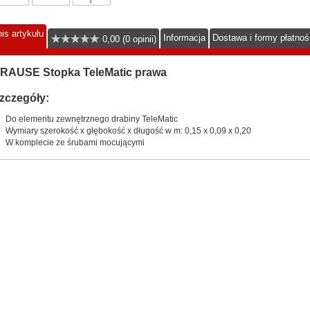
is artykułu
Informacja
Dostawa i formy płatnoś
0,00 (0 opinii)
RAUSE Stopka TeleMatic prawa
zczegóły:
Do elementu zewnętrznego drabiny TeleMatic
Wymiary szerokość x głębokość x długość w m: 0,15 x 0,09 x 0,20
W komplecie ze śrubami mocującymi