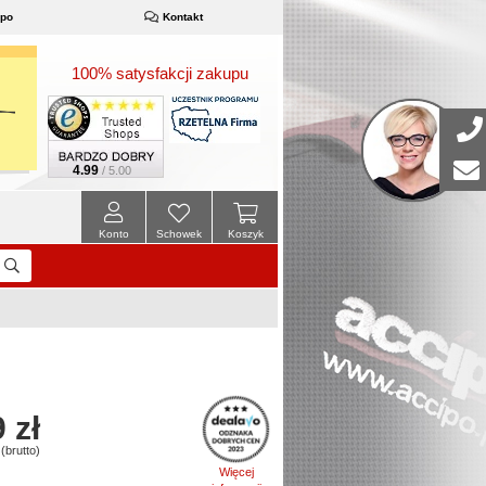
ipo
Kontakt
100% satysfakcji zakupu
4.99
/ 5.00
Konto
Schowek
Koszyk
 zł
(brutto)
Więcej