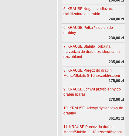
200,00 zł
5. KRAUSE Noga przedłużacz
stabilizatora do drabin
240,00 zł
6. KRAUSE Półka / stopień do
drabiny
230,00 zł
7. KRAUSE Stabilo Torba na
narzedzia do drabin ze stopniami i
szczeblami
235,00 zł
8. KRAUSE Poręcz do drabin
Monto/Stabilo 8-10 szczebli/stopni
175,00 zł
9. KRAUSE uchwyt przyścienny do
drabin (para)
278,00 zł
10. KRAUSE Uchwyt dystansowy do
drabiny
361,01 zł
11. KRAUSE Poręcz do drabin
Monto/Stabilo 11-18 szczebli/stopni