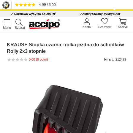
4.99 / 5.00
*
Darmowa wysyłka od 200 zł
Autoryzowany dystrybutor
Konto
Schowek
Koszyk
Menu
Szukaj
KRAUSE Stopka czarna i rolka jezdna do schodków
Rolly 2x3 stopnie
0,00
(0 opinii)
Nr art.
212429