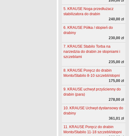
200,00 zł
5. KRAUSE Noga przedłużacz
stabilizatora do drabin
240,00 zł
6. KRAUSE Półka / stopień do
drabiny
230,00 zł
7. KRAUSE Stabilo Torba na
narzedzia do drabin ze stopniami i
szczeblami
235,00 zł
8. KRAUSE Poręcz do drabin
Monto/Stabilo 8-10 szczebli/stopni
175,00 zł
9. KRAUSE uchwyt przyścienny do
drabin (para)
278,00 zł
10. KRAUSE Uchwyt dystansowy do
drabiny
361,01 zł
11. KRAUSE Poręcz do drabin
Monto/Stabilo 11-18 szczebli/stopni