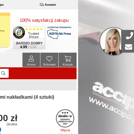
ipo
Kontakt
100% satysfakcji zakupu
4.99
/ 5.00
Konto
Schowek
Koszyk
 nakładkami (4 sztuki)
00 zł
(brutto)
ł
Więcej