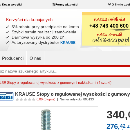
Koszt wysyłki
Formy płatności
O firmie acc
Korzyści dla kupujących
3% rabatu przy przedpłacie na konto
Szybki termin realizacji zamówienia
Darmowa wysyłka od 200 zł
*
Autoryzowany dystrybutor
KRAUSE
Producenci
O nas
SE Stopy o regulowanej wysokości z gumowymi nakładkami (4 sztuki)
KRAUSE Stopy o regulowanej wysokości z gumowymi
0,00
(0 opinii)
|
Numer artykułu:
805133
340,
276,
42 z