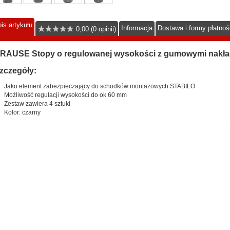
is artykułu
Informacja
Dostawa i formy płatnoś
0,00 (0 opinii)
RAUSE Stopy o regulowanej wysokości z gumowymi nakładk
zczegóły:
Jako element zabezpieczający do schodków montażowych STABILO
Możliwość regulacji wysokości do ok 60 mm
Zestaw zawiera 4 sztuki
Kolor: czarny