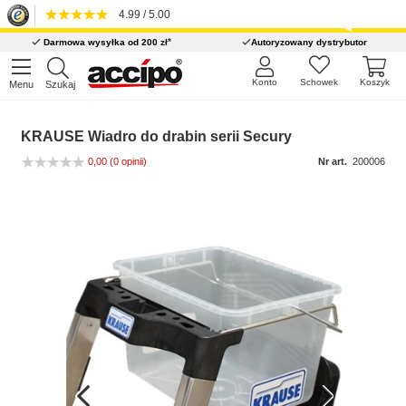
4.99 / 5.00
*
Darmowa wysyłka od 200 zł
Autoryzowany dystrybutor
Konto
Schowek
Koszyk
Menu
Szukaj
KRAUSE Wiadro do drabin serii Secury
0,00
(0 opinii)
Nr art.
200006