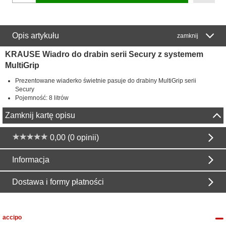
Opis artykułu
zamknij
KRAUSE Wiadro do drabin serii Secury z systemem
MultiGrip
Prezentowane wiaderko świetnie pasuje do drabiny MultiGrip serii
Secury
Pojemność: 8 litrów
Zamknij kartę opisu
0,00 (0 opinii)
Informacja
Dostawa i formy płatności
accipo