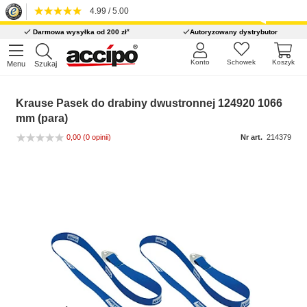
4.99 / 5.00
*
Darmowa wysyłka od 200 zł
Autoryzowany dystrybutor
Konto
Schowek
Koszyk
Menu
Szukaj
Krause Pasek do drabiny dwustronnej 124920 1066
mm (para)
0,00
(0 opinii)
Nr art.
214379