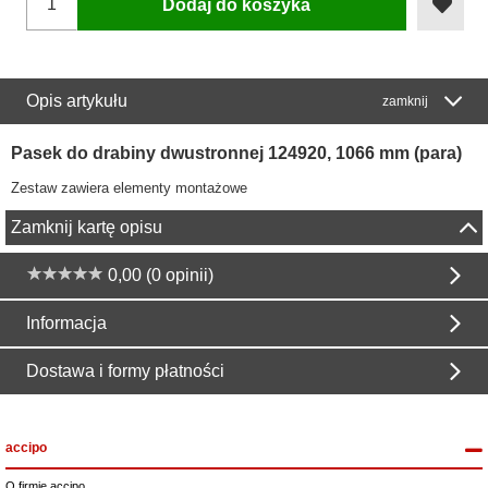
Dodaj do koszyka
Opis artykułu
zamknij
Pasek do drabiny dwustronnej 124920, 1066 mm (para)
Zestaw zawiera elementy montażowe
Zamknij kartę opisu
0,00 (0 opinii)
Informacja
Dostawa i formy płatności
accipo
O firmie accipo