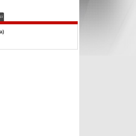
ci
a)