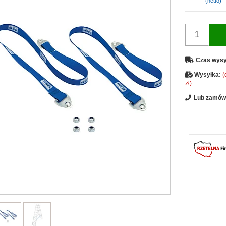
(netto)
Czas wysy
Wysyłka:
(
zł)
Lub zamów 