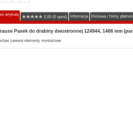
is artykułu
Informacja
Dostawa i formy płatnoś
0,00 (0 opinii)
rause Pasek do drabiny dwustronnej 124944, 1466 mm (par
estaw zawiera elementy montażowe