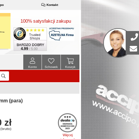
ipo
Kontakt
100% satysfakcji zakupu
4.99
/ 5.00
Konto
Schowek
Koszyk
mm (para)
 zł
(brutto)
Więcej