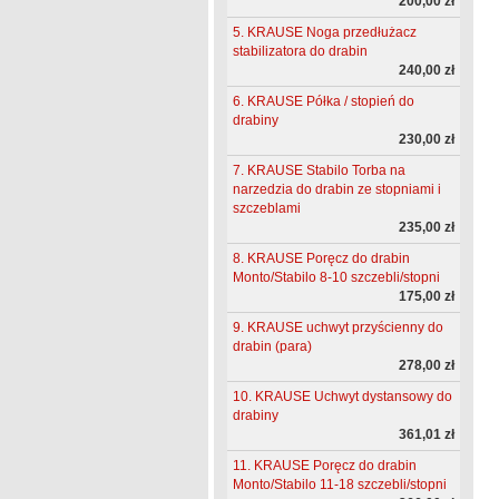
200,00 zł
5. KRAUSE Noga przedłużacz
stabilizatora do drabin
240,00 zł
6. KRAUSE Półka / stopień do
drabiny
230,00 zł
7. KRAUSE Stabilo Torba na
narzedzia do drabin ze stopniami i
szczeblami
235,00 zł
8. KRAUSE Poręcz do drabin
Monto/Stabilo 8-10 szczebli/stopni
175,00 zł
9. KRAUSE uchwyt przyścienny do
drabin (para)
278,00 zł
10. KRAUSE Uchwyt dystansowy do
drabiny
361,01 zł
11. KRAUSE Poręcz do drabin
Monto/Stabilo 11-18 szczebli/stopni