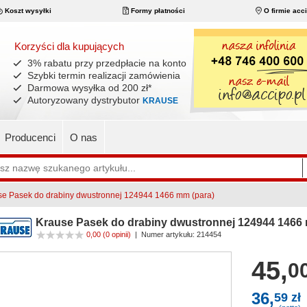
Koszt wysyłki
Formy płatności
O firmie acc
Korzyści dla kupujących
3% rabatu przy przedpłacie na konto
Szybki termin realizacji zamówienia
Darmowa wysyłka od 200 zł
*
Autoryzowany dystrybutor
KRAUSE
Producenci
O nas
se Pasek do drabiny dwustronnej 124944 1466 mm (para)
Krause Pasek do drabiny dwustronnej 124944 1466 
0,00
(0 opinii)
|
Numer artykułu:
214454
45,
00
36,
59 zł