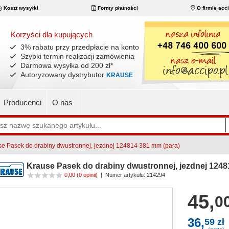
Koszt wysyłki
Formy płatności
O firmie acc
Korzyści dla kupujących
3% rabatu przy przedpłacie na konto
Szybki termin realizacji zamówienia
Darmowa wysyłka od 200 zł
*
Autoryzowany dystrybutor
KRAUSE
Producenci
O nas
se Pasek do drabiny dwustronnej, jezdnej 124814 381 mm (para)
Krause Pasek do drabiny dwustronnej, jezdnej 1248
0,00
(0 opinii)
|
Numer artykułu:
214294
45,
00
36,
59 zł