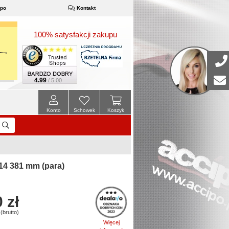
ipo
Kontakt
100% satysfakcji zakupu
4.99
/ 5.00
Konto
Schowek
Koszyk
14 381 mm (para)
 zł
(brutto)
Więcej