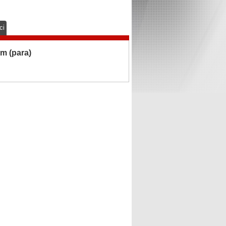
ci
m (para)