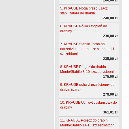
200,00 zł
5. KRAUSE Noga przedłużacz
stabilizatora do drabin
240,00 zł
6. KRAUSE Półka / stopień do
drabiny
230,00 zł
7. KRAUSE Stabilo Torba na
narzedzia do drabin ze stopniami i
szczeblami
235,00 zł
8. KRAUSE Poręcz do drabin
Monto/Stabilo 8-10 szczebli/stopni
175,00 zł
9. KRAUSE uchwyt przyścienny do
drabin (para)
278,00 zł
10. KRAUSE Uchwyt dystansowy do
drabiny
361,01 zł
11. KRAUSE Poręcz do drabin
Monto/Stabilo 11-18 szczebli/stopni