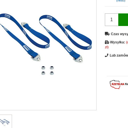
(netto)
Czas wysy
Wysyłka:
(
zł)
Lub zamów 