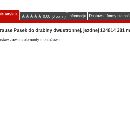
is artykułu
Informacja
Dostawa i formy płatnoś
0,00 (0 opinii)
rause Pasek do drabiny dwustronnej, jezdnej 124814 381 m
estaw zawiera elementy montażowe