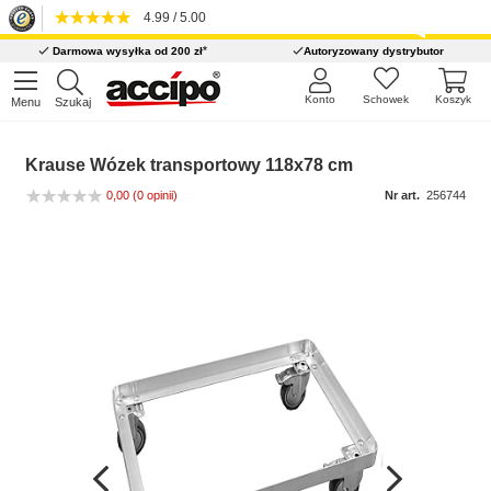
4.99 / 5.00
*
Darmowa wysyłka od 200 zł
Autoryzowany dystrybutor
Konto
Schowek
Koszyk
Menu
Szukaj
Krause Wózek transportowy 118x78 cm
0,00
(0 opinii)
Nr art.
256744