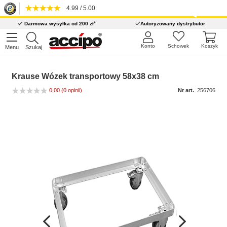
4.99 / 5.00
*
Darmowa wysyłka od 200 zł
Autoryzowany dystrybutor
Konto
Schowek
Koszyk
Menu
Szukaj
Krause Wózek transportowy 58x38 cm
0,00
(0 opinii)
Nr art.
256706