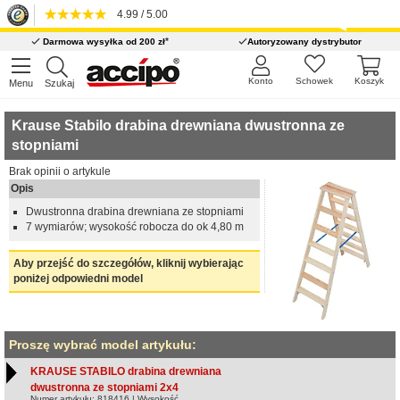
4.99 / 5.00
*
Darmowa wysyłka od 200 zł
Autoryzowany dystrybutor
Konto
Schowek
Koszyk
Menu
Szukaj
Krause Stabilo drabina drewniana dwustronna ze
stopniami
Brak opinii o artykule
Opis
Dwustronna drabina drewniana ze stopniami
7 wymiarów; wysokość robocza do ok 4,80 m
Aby przejść do szczegółów, kliknij wybierając
poniżej odpowiedni model
Proszę wybrać model artykułu:
KRAUSE STABILO drabina drewniana
dwustronna ze stopniami 2x4
Numer artykułu: 818416 | Wysokość