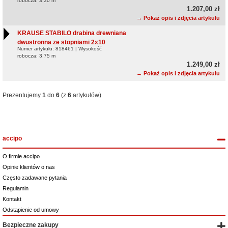
robocza: 3,30 m
1.207,00 zł
→ Pokaż opis i zdjęcia artykułu
KRAUSE STABILO drabina drewniana
dwustronna ze stopniami 2x10
Numer artykułu: 818461 | Wysokość
robocza: 3,75 m
1.249,00 zł
→ Pokaż opis i zdjęcia artykułu
Prezentujemy
1
do
6
(z
6
artykułów)
accipo
O firmie accipo
Opinie klientów o nas
Często zadawane pytania
Regulamin
Kontakt
Odstąpienie od umowy
Bezpieczne zakupy