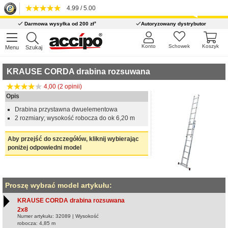
4.99 / 5.00
*
Darmowa wysyłka od 200 zł
Autoryzowany dystrybutor
Konto
Schowek
Koszyk
Menu
Szukaj
KRAUSE CORDA drabina rozsuwana
4,00 (2 opinii)
Opis
Drabina przystawna dwuelementowa
2 rozmiary; wysokość robocza do ok 6,20 m
Aby przejść do szczegółów, kliknij wybierając
poniżej odpowiedni model
Proszę wybrać model artykułu:
KRAUSE CORDA drabina rozsuwana
2x8
Numer artykułu: 32089 | Wysokość
robocza: 4,85 m