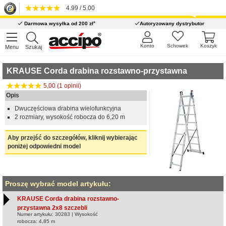
4.99 / 5.00
*
Darmowa wysyłka od 200 zł
Autoryzowany dystrybutor
Konto
Schowek
Koszyk
Menu
Szukaj
KRAUSE Corda drabina rozstawno-przystawna
5,00 (1 opinii)
Opis
Dwuczęściowa drabina wielofunkcyjna
2 rozmiary, wysokość robocza do 6,20 m
Aby przejść do szczegółów, kliknij wybierając
poniżej odpowiedni model
Proszę wybrać model artykułu:
KRAUSE Corda drabina rozstawno-
przystawna 2x8 szczebli
Numer artykułu: 30283 | Wysokość
robocza: 4,85 m