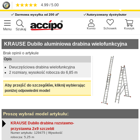
4.99 / 5.00
*
Darmowa wysyłka od 200 zł
Autoryzowany dystrybutor
Konto
Schowek
Koszyk
Menu
Szukaj
KRAUSE Dubilo aluminiowa drabina wielofunkcyjna
Brak opinii o artykule
Opis
Dwuczęściowa drabina wielofunkcyjna
2 rozmiary, wysokość robocza do 6,85 m
Aby przejść do szczegółów, kliknij wybierając
poniżej odpowiedni model
Proszę wybrać model artykułu:
KRAUSE Dubilo drabina rozstawno-
przystawna 2x9 szczebli
Numer artykułu: 129475 | Wysokość
robocza: 5,25 m