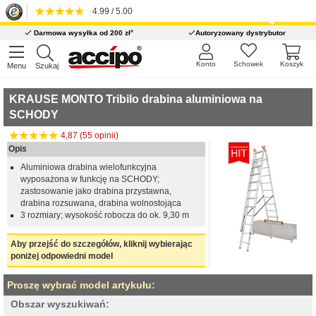
4.99 / 5.00
*
Darmowa wysyłka od 200 zł
Autoryzowany dystrybutor
Konto
Schowek
Koszyk
Menu
Szukaj
KRAUSE MONTO Tribilo drabina aluminiowa na
SCHODY
4,87 (55 opinii)
Opis
Aluminiowa drabina wielofunkcyjna
wyposażona w funkcję na SCHODY;
zastosowanie jako drabina przystawna,
drabina rozsuwana, drabina wolnostojąca
3 rozmiary; wysokość robocza do ok. 9,30 m
Aby przejść do szczegółów, kliknij wybierając
poniżej odpowiedni model
Proszę wybrać model artykułu:
Obszar wyszukiwań: