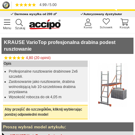
4.99 / 5.00
*
Darmowa wysyłka od 200 zł
Autoryzowany dystrybutor
Konto
Schowek
Koszyk
Menu
Szukaj
KRAUSE VarioTop profesjonalna drabina podest
rusztowanie
4,80 (20 opinii)
Opis
Profesjonalne rusztowanie drabinowe 2x6
szczebli.
Zastosowanie jako rusztowanie, drabina
wolnostojącą lub 10-szczeblowa drabina
przystawna
Wysokość robocza do ok 4,05 m
Aby przejść do szczegółów, kliknij wybierając
poniżej odpowiedni model
Proszę wybrać model artykułu: