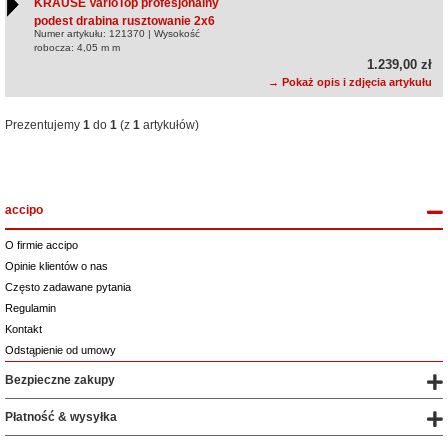
KRAUSE VarioTop profesjonalny
podest drabina rusztowanie 2x6
Numer artykułu: 121370 | Wysokość
robocza: 4,05 m m
1.239,00 zł
→ Pokaż opis i zdjęcia artykułu
Prezentujemy
1
do
1
(z
1
artykułów)
accipo
O firmie accipo
Opinie klientów o nas
Często zadawane pytania
Regulamin
Kontakt
Odstąpienie od umowy
Bezpieczne zakupy
Płatność & wysyłka