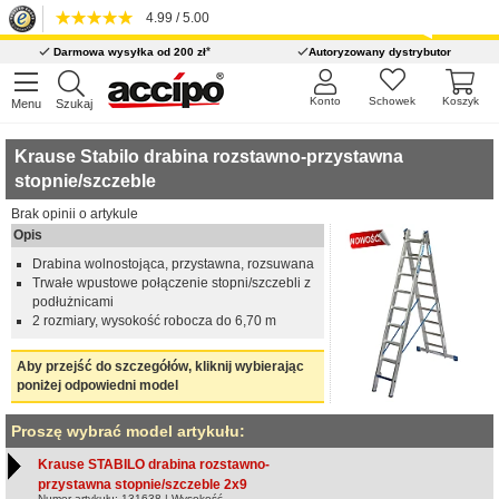
4.99 / 5.00
*
Darmowa wysyłka od 200 zł
Autoryzowany dystrybutor
Konto
Schowek
Koszyk
Menu
Szukaj
Krause Stabilo drabina rozstawno-przystawna
stopnie/szczeble
Brak opinii o artykule
Opis
Drabina wolnostojąca, przystawna, rozsuwana
Trwałe wpustowe połączenie stopni/szczebli z
podłużnicami
2 rozmiary, wysokość robocza do 6,70 m
Aby przejść do szczegółów, kliknij wybierając
poniżej odpowiedni model
Proszę wybrać model artykułu:
Krause STABILO drabina rozstawno-
przystawna stopnie/szczeble 2x9
Numer artykułu: 131638 | Wysokość