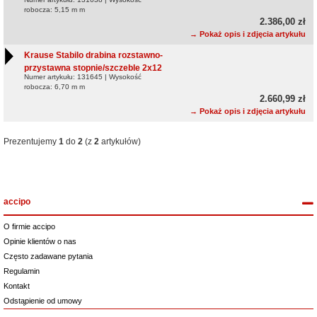
robocza: 5,15 m m
2.386,00 zł
→ Pokaż opis i zdjęcia artykułu
Krause Stabilo drabina rozstawno-
przystawna stopnie/szczeble 2x12
Numer artykułu: 131645 | Wysokość
robocza: 6,70 m m
2.660,99 zł
→ Pokaż opis i zdjęcia artykułu
Prezentujemy
1
do
2
(z
2
artykułów)
accipo
O firmie accipo
Opinie klientów o nas
Często zadawane pytania
Regulamin
Kontakt
Odstąpienie od umowy