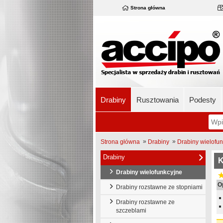
Strona główna
Drabiny
Rusztowania
Podesty
»
»
Strona główna
Drabiny
Drabiny wielofu
Drabiny
K
Drabiny wielofunkcyjne
O
Drabiny rozstawne ze stopniami
Drabiny rozstawne ze
szczeblami