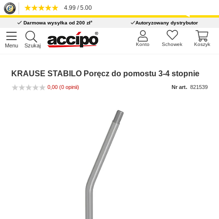
4.99 / 5.00
*
Darmowa wysyłka od 200 zł
Autoryzowany dystrybutor
Konto
Schowek
Koszyk
Menu
Szukaj
KRAUSE STABILO Poręcz do pomostu 3-4 stopnie
0,00
(0 opinii)
Nr art.
821539