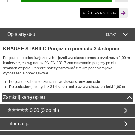
WEŹ LEASING TERAZ
Opis artykułu
zamknij
KRAUSE STABILO Poręcz do pomostu 3-4 stopnie
Poręcze do podestów jezdnych – jeżeli wysokość pomostu przekracza 1,00 m
konieczne jest wg normy PN EN-131-7 zamontowanie poręczy po obu
stronach wejścia. Poręcze należy zamawiać z takim podestem jako
wyposażenie obowiązkowe.
Poręcz do zabezpieczenia prawej/lewej strony pomostu
Do podestów jezdnych z 3 i 4 stopniami oraz wysokości barierki 1,00 m
Zamknij kartę opisu
0,00 (0 opinii)
Informacja