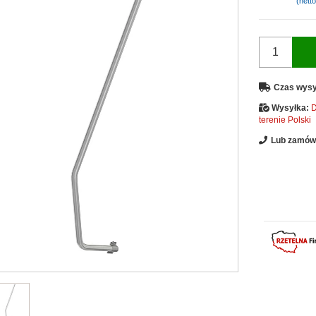
(netto
Czas wysy
Wysyłka:
D
terenie Polski
Lub zamów 