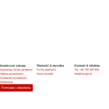
Bezpieczne zakupy
Płatność & wysyłka
Kontakt & infolinia
Gwarancja zwrotu pieniędzy
Formy płatności
Tel. +48 746 400 600
Polityka prywatności
Koszt wysyłki
info@accipo.pl
Ustawienia prywatności
Reklamacje
Formularz odwołania