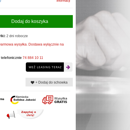
)
informacji
Dodaj do koszyka
łki:
2 dni robocze
armowa wysyłka. Dostawa wyłącznie na
telefonicznie
74 884 10 11
WEŹ LEASING TERAZ
+ Dodaj do schowka