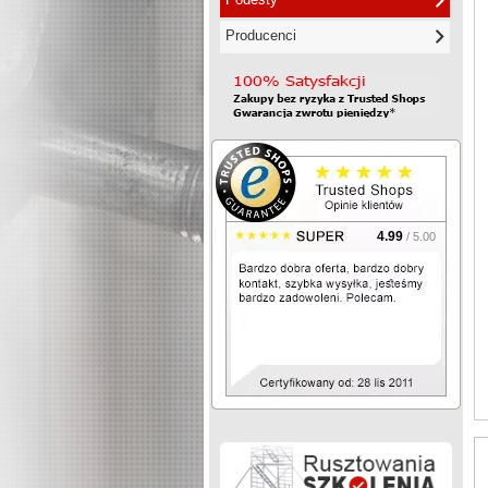
Producenci
4.99
/ 5.00