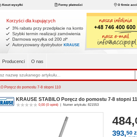
Koszt wysyłki
Formy płatności
O firmie acc
Korzyści dla kupujących
3% rabatu przy przedpłacie na konto
Szybki termin realizacji zamówienia
Darmowa wysyłka od 200 zł
*
Autoryzowany dystrybutor
KRAUSE
Producenci
O nas
 Poręcz do pomostu 7-8 stopni 110
KRAUSE STABILO Poręcz do pomostu 7-8 stopni 1
0,00
(0 opinii)
|
Numer artykułu:
821553
484,
393,
50 z