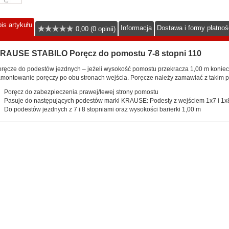
is artykułu
Informacja
Dostawa i formy płatnoś
0,00 (0 opinii)
RAUSE STABILO Poręcz do pomostu 7-8 stopni 110
ręcze do podestów jezdnych – jeżeli wysokość pomostu przekracza 1,00 m konie
montowanie poręczy po obu stronach wejścia. Poręcze należy zamawiać z takim
Poręcz do zabezpieczenia prawej/lewej strony pomostu
Pasuje do następujących podestów marki KRAUSE: Podesty z wejściem 1x7 i 1x
Do podestów jezdnych z 7 i 8 stopniami oraz wysokości barierki 1,00 m