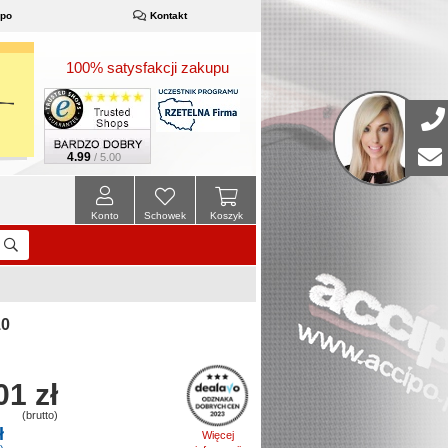
ipo
Kontakt
100% satysfakcji zakupu
4.99
/ 5.00
Konto
Schowek
Koszyk
10
01 zł
(brutto)
ł
Więcej