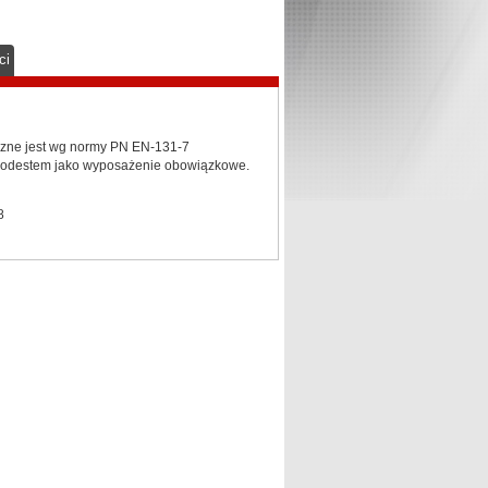
ci
czne jest wg normy PN EN-131-7
 podestem jako wyposażenie obowiązkowe.
8