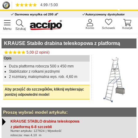
4.99 / 5.00
*
Darmowa wysyłka od 200 zł
Autoryzowany dystrybutor
Konto
Schowek
Koszyk
Menu
Szukaj
KRAUSE Stabilo drabina teleskopowa z platformą
5,00 (2 opinii)
Opis
Duża platforma robocza 500 x 450 mm
Stabilizator z rolkami jezdnymi
2 rozmiary, maksymalna wys. rob. 4,60 m
Aby przejść do szczegółów, kliknij wybierając
poniżej odpowiedni model
Proszę wybrać model artykułu:
KRAUSE STABLO drabina teleskopowa
z platformą 6-8 szczebli
Numer artykułu: 127624 | Wysokość
robocza: max 4,10 m