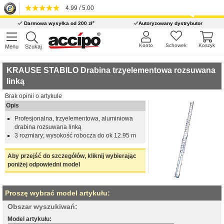
4.99 / 5.00
*
Darmowa wysyłka od 200 zł
Autoryzowany dystrybutor
Konto
Schowek
Koszyk
Menu
Szukaj
KRAUSE STABILO Drabina trzyelementowa rozsuwana
linką
Brak opinii o artykule
Opis
Profesjonalna, trzyelementowa, aluminiowa
drabina rozsuwana linką
3 rozmiary; wysokość robocza do ok 12.95 m
Aby przejść do szczegółów, kliknij wybierając
poniżej odpowiedni model
Proszę wybrać model artykułu:
Obszar wyszukiwań:
Model artykułu: