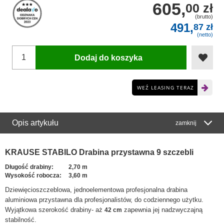
605,
00 zł
(brutto)
491,
87 zł
(netto)
Dodaj do koszyka
WEŹ LEASING TERAZ
Opis artykułu
zamknij
KRAUSE STABILO Drabina przystawna 9 szczebli
Długość drabiny:
2,70 m
Wysokość robocza:
3,60 m
Dziewięcioszczeblowa, jednoelementowa profesjonalna drabina
aluminiowa przystawna dla profesjonalistów, do codziennego użytku.
Wyjątkowa szerokość drabiny- aż
zapewnia jej nadzwyczajną
42 cm
stabilność.