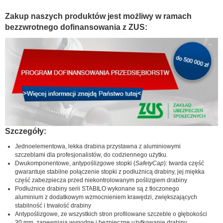
Zakup naszych produktów jest możliwy w ramach
bezzwrotnego dofinansowania z ZUS:
Szczegóły:
Jednoelementowa, lekka drabina przystawna z aluminiowymi
szczeblami dla profesjonalistów, do codziennego użytku.
Dwukomponentowe, antypoślizgowe stopki (
SafetyCap
): twarda część
gwarantuje stabilne połączenie stopki z podłużnicą drabiny, jej miękka
część zabezpiecza przed niekontrolowanym poślizgiem drabiny
Podłużnice drabiny serii STABILO wykonane są z tłoczonego
aluminium z dodatkowym wzmocnieniem krawędzi, zwiększających
stabilność i trwałość drabiny
Antypoślizgowe, ze wszystkich stron profilowane szczeble o głębokości
30 mm, zapewniają wygodne i bezpieczne użytkowanie drabiny