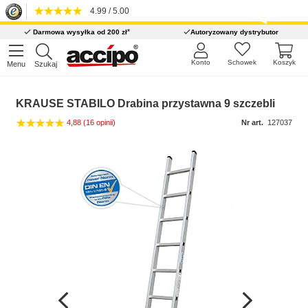
4.99 / 5.00
*
Darmowa wysyłka od 200 zł
Autoryzowany dystrybutor
Konto
Schowek
Koszyk
Menu
Szukaj
KRAUSE STABILO Drabina przystawna 9 szczebli
4,88
(16 opinii)
Nr art.
127037