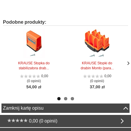
Podobne produkty:
KRAUSE Stopka do
KRAUSE Stopki do
stabilizatora drab...
drabin Monto (para...
Nas
Nas
stro
stro
0,00
0,00
(0 opinii)
(0 opinii)
54,00 zł
37,00 zł
Zamknij kartę opisu
0,00 (0 opinii)