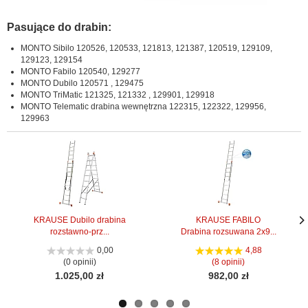
Pasujące do drabin:
MONTO Sibilo 120526, 120533, 121813, 121387, 120519, 129109,
129123, 129154
MONTO Fabilo 120540, 129277
MONTO Dubilo 120571 , 129475
MONTO TriMatic 121325, 121332 , 129901, 129918
MONTO Telematic drabina wewnętrzna 122315, 122322, 129956,
129963
KRAUSE Dubilo drabina
KRAUSE FABILO
rozstawno-prz...
Drabina rozsuwana 2x9...
Nas
Nas
stro
stro
0,00
4,88
(0 opinii)
(8 opinii)
1.025,00 zł
982,00 zł