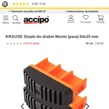
4.99 / 5.00
*
Darmowa wysyłka od 200 zł
Autoryzowany dystrybutor
Konto
Schowek
Koszyk
Menu
Szukaj
KRAUSE Stopki do drabin Monto (para) 64x25 mm
0,00
(0 opinii)
Nr art.
211149