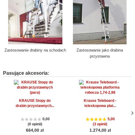
Zastosowanie drabiny na schodach
Zastosowanie jako drabina
przystawna
Pasujące akcesoria:
KRAUSE Stopy do
Krause Teleboard -
drabin przystawnych...
teleskopowa plat...
0,00
5,00
Nas
Nas
(0 opinii)
(3 opinii)
str
str
664,00 zł
1.274,00 zł