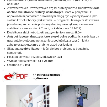
obsłudze
Z wewnętrznych i zewnętrznych części drabiny można zmontować
dwie
osobne dwustronne drabiny wolnostojące
, które w połączeniu z
odpowiednim pomostem drewnianym mogą być wykorzystywane jako
stół lub kozioł roboczy (wskazówka: w przypadku takiego zastosowania
jako dolne poszerzenie podstawy drabiny wewnętrznej zastosować
stabilizator z akcesoriami Combi, nr katalogowy: 121417)
Dodatkowa stabilność dzięki
usztywnieniom narożników
Antypoślizgowe, dwuczęściowe stopki dolne podłużnic
: część twarda
gwarantuje skuteczne połączenie z podłużnicą, a część miękka
zabezpiecza skutecznie drabinę przed poślizgiem
Składana
szybko i łatwo
, mieści się bez problemu w bagażniku
samochodu
Posiada certyfikat bezpieczeństwa
EN 131
Wymiar podłużnicy
ok.:
64 x 25 mm
Gwarancja:
2 lata