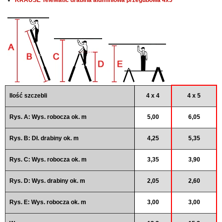
Ilość szczebli
4 x 4
4 x 5
Rys. A: Wys. robocza ok. m
5,00
6,05
Rys. B: Dł. drabiny ok. m
4,25
5,35
Rys. C: Wys. robocza ok. m
3,35
3,90
Rys. D: Wys. drabiny ok. m
2,05
2,60
Rys. E: Wys. robocza ok. m
3,00
3,00
Waga
13,3
15,3
Wym. transp. ok. m dług.
1,35
1,60