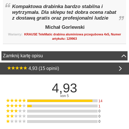
z dostawą gratis oraz profesjonalni ludzie
Michał Gorlewski
Warianty:
KRAUSE TeleMatic drabina aluminiowa przegubowa 4x5, Numer
artykułu: 129963
Zamknij kartę opisu
4,93 (15 opinii)
Akcesoria i części zamienne
Informacja
Dostawa i formy płatności
accipo
O firmie accipo