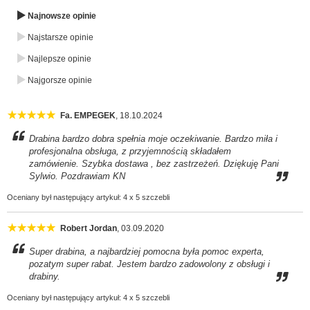
Opinie klientów o nas
Często zadawane pytania
Regulamin
Kontakt
Odstąpienie od umowy
Bezpieczne zakupy
Płatność & wysyłka
Kontakt & infolinia
Bezpieczne formy płatności
*więcej informacji na temat gwarancji zwrotu pieniędzy znajdą Państwo tutaj