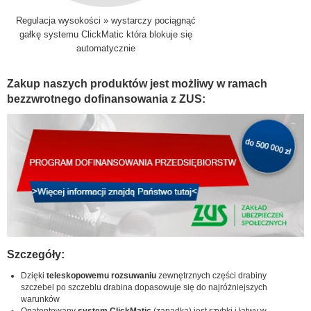
Regulacja wysokości » wystarczy pociągnąć
gałkę systemu ClickMatic która blokuje się
automatycznie
Zakup naszych produktów jest możliwy w ramach
bezzwrotnego dofinansowania z ZUS:
Szczegóły:
Dzięki
teleskopowemu rozsuwaniu
zewnętrznych części drabiny
szczebel po szczeblu drabina dopasowuje się do najróżniejszych
warunków
Opatentowany
system ClickMatic
(zapadka) jest szybki i łatwy w