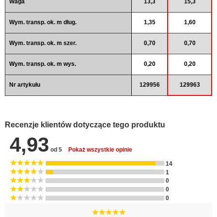
Wym. transp. ok. m szer.
0,70
0,70
Wym. transp. ok. m wys.
0,20
0,20
Nr artykułu
129956
129963
Recenzje klientów dotyczące tego produktu
4,93
od 5
Pokaż wszystkie opinie
14
1
0
0
0
Kompaktowa drabinka bardzo stabilna i
wytrzymała. Dla sklepu też dobra ocena rabat