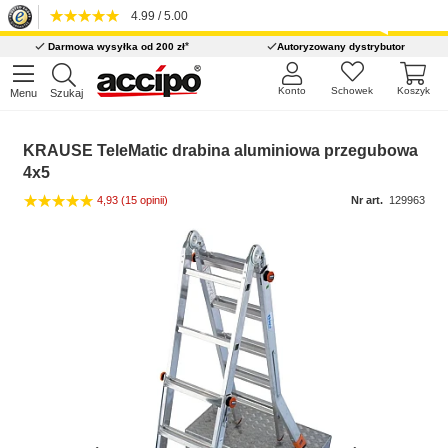
4.99 / 5.00
*
Darmowa wysyłka od 200 zł
Autoryzowany dystrybutor
Konto
Schowek
Koszyk
Menu
Szukaj
KRAUSE TeleMatic drabina aluminiowa przegubowa
4x5
4,93
(15 opinii)
Nr art.
129963