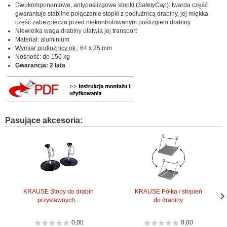
Dwukomponentowe, antypoślizgowe stopki (
SafetyCap
): twarda część
gwarantuje stabilne połączenie stopki z podłużnicą drabiny, jej miękka
część zabezpiecza przed niekontrolowanym poślizgiem drabiny
Niewielka waga drabiny ułatwia jej transport
Materiał: aluminium
Wymiar podłużnicy
ok.:
64 x 25 mm
Nośność: do 150 kg
Gwarancja: 2 lata
Pasujące akcesoria:
KRAUSE Stopy do drabin
KRAUSE Półka / stopień
przystawnych...
do drabiny
Nas
Nas
stro
stro
0,00
0,00