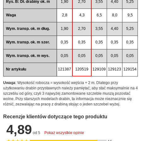
Rys. B: Dł. drabiny ok. m
1,90
2,70
3,55
4,40
5,25
Waga
2,8
4,3
6,5
8,0
9,5
Wym. transp. ok. m dług.
1,90
2,70
3,55
4,40
5,25
Wym. transp. ok. m szer.
0,35
0,35
0,35
0,35
0,35
Wym. transp. ok. m wys.
0,05
0,05
0,05
0,05
0,05
Nr artykułu
121387
120519
129109
129123
129154
Uwaga
: Wysokość robocza = wysokość wejścia + 2 m. Dlatego przy
użytkowaniu drabin przystawnych należy pamiętać, aby stać maksymalnie na 4
szczeblu od góry, czyli 3 najwyżej zamontowane szczeble muszą pozostać
wolne. Przy starszych modelach drabin, ta informacja może nieznacznie się
różnić, zezwalając na pracę z drabiną stojąc o jeden szczebel wyżej.
Recenzje klientów dotyczące tego produktu
4,89
od 5
Pokaż wszystkie opinie