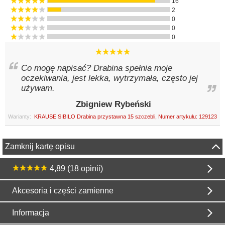
16
2
0
0
0
Co mogę napisać? Drabina spełnia moje
oczekiwania, jest lekka, wytrzymała, często jej
używam.
Zbigniew Rybeński
Warianty:
KRAUSE SIBILO Drabina przystawna 15 szczebli, Numer artykułu: 129123
Zamknij kartę opisu
4,89 (18 opinii)
Akcesoria i części zamienne
Informacja