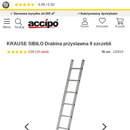
4.99 / 5.00
*
Darmowa wysyłka od 200 zł
Autoryzowany dystrybutor
Konto
Schowek
Koszyk
Menu
Szukaj
KRAUSE SIBILO Drabina przystawna 9 szczebli
4,89
(18 opinii)
Nr art.
120519