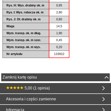
Rys. H: Wys. drabiny ok. m
0,95
Rys. I: Wys. robocza ok. m
2,80
Rys. J: Dł. drabiny ok. m
0,80
Waga
14,5
Wym. transp. ok. m dług.
1,90
Wym. transp. ok. m szer.
0,45
Wym. transp. ok. m wys.
0,20
Nr artykułu
133922
Zamknij kartę opisu
5,00 (1 opinia)
Akcesoria i części zamienne
Informacja