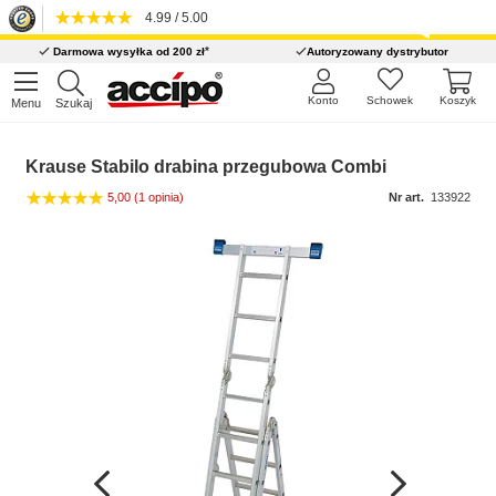
4.99 / 5.00
*
Darmowa wysyłka od 200 zł
Autoryzowany dystrybutor
Konto
Schowek
Koszyk
Menu
Szukaj
Krause Stabilo drabina przegubowa Combi
5,00
(1 opinia)
Nr art.
133922