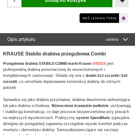
Dodaj do koszyka
WEŹ LEASING TERAZ
Opis artykułu
zamknij
KRAUSE Stabilo drabina przegubowa Combi
jest
Przegubowa drabina STABILO COMBI marki Krause
(VIDEO)
profesjonalną drabiną przeznaczoną do wszechstronnych i
kompleksowych zastosowań. Składa się ona z
drabin 2x3 szczebli i 2x6
, co umożliwia dopasowanie konstrukcji drabiny do różnych
szczebli
potrzeb.
Sprawdza się jako drabina przystawna, drabina dwustronna wolnostojąca
lub jako drabina schodowa.
usztywniają
Wzmocnione krawędzie podłużnic
i stabilizują konstrukcją, co daje poczucie bezpieczeństwa przy pracach
na większych wysokościach. Praktyczny
(specjalna
system SpeedMatic
dźwignia do przegubów) zapewnia szczególnie wysoki komfort podczas
montażu i demontażu drabiny. Samozabezpieczające się zaczepy