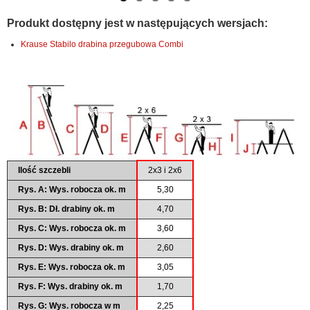
Produkt dostępny jest w następujących wersjach:
Krause Stabilo drabina przegubowa Combi
Ilość szczebli
2x3 i 2x6
Rys. A: Wys. robocza ok. m
5,30
Rys. B: Dł. drabiny ok. m
4,70
Rys. C: Wys. robocza ok. m
3,60
Rys. D: Wys. drabiny ok. m
2,60
Rys. E: Wys. robocza ok. m
3,05
Rys. F: Wys. drabiny ok. m
1,70
Rys. G: Wys. robocza w m
2,25