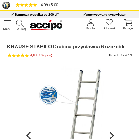
4.99 / 5.00
*
Darmowa wysyłka od 200 zł
Autoryzowany dystrybutor
Konto
Schowek
Koszyk
Menu
Szukaj
KRAUSE STABILO Drabina przystawna 6 szczebli
4,88
(16 opinii)
Nr art.
127013