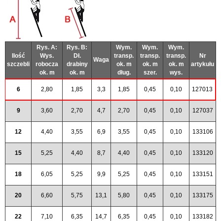
Rys. A:
Rys. B:
Wym.
Wym.
Wym.
Ilość
Wys.
Dł.
transp.
transp.
transp.
Nr
Waga
szczebli
robocza
drabiny
ok. m
ok. m
ok. m
artykułu
ok. m
ok. m
dług.
szer.
wys.
6
2,80
1,85
3,3
1,85
0,45
0,10
127013
9
3,60
2,70
4,7
2,70
0,45
0,10
127037
12
4,40
3,55
6,9
3,55
0,45
0,10
133106
15
5,25
4,40
8,7
4,40
0,45
0,10
133120
18
6,05
5,25
9,9
5,25
0,45
0,10
133151
20
6,60
5,75
13,1
5,80
0,45
0,10
133175
22
7,10
6,35
14,7
6,35
0,45
0,10
133182