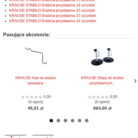
KRAUSE STABILO Drabina przystawna 15 szczebli
KRAUSE STABILO Drabina przystawna 18 szczebli
KRAUSE STABILO Drabina przystawna 20 szczebli
KRAUSE STABILO Drabina przystawna 22 szczeble
KRAUSE STABILO Drabina przystawna 24 szczeble
Pasujące akcesoria:
KRAUSE Hak na wiadro
KRAUSE Stopy do drabin
wsuwany
przystawnych...
Nas
Nas
stro
stro
0,00
0,00
(0 opinii)
(0 opinii)
45,01 zł
664,00 zł