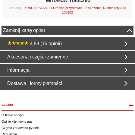
Mirosław Tołoczko
Warianty:
KRAUSE STABILO Drabina przystawna 22 szczeble, Numer artykułu:
133182
Zamknij kartę opisu
4,88 (16 opinii)
Akcesoria i części zamienne
Informacja
Dostawa i formy płatności
accipo
O firmie accipo
Opinie klientów o nas
Często zadawane pytania
Regulamin