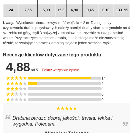
24
7,65
6,90
15,3
6,90
0,45
0,10
133199
Uwaga
: Wysokość robocza = wysokość wejścia + 2 m. Dlatego przy
użytkowaniu drabin przystawnych należy pamiętać, aby stać maksymalnie na 4
szczeblu od góry, czyli 3 najwyżej zamontowane szczeble muszą pozostać
wolne. Przy starszych modelach drabin, ta informacja może nieznacznie się
różnić, zezwalając na pracę z drabiną stojąc o jeden szczebel wyżej.
Recenzje klientów dotyczące tego produktu
4,88
od 5
Pokaż wszystkie opinie
14
2
0
0
0
Drabina bardzo dobrej jakości, trwała, lekka i
wygodna. Polecam.