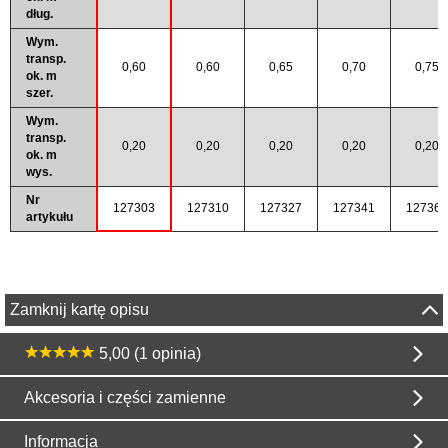
dług.
Wym.
transp.
0,60
0,60
0,65
0,70
0,75
ok. m
szer.
Wym.
transp.
0,20
0,20
0,20
0,20
0,20
ok. m
wys.
Nr
127303
127310
127327
127341
127365
artykułu
Zamknij kartę opisu
5,00 (1 opinia)
Akcesoria i części zamienne
Informacja