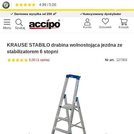
4.99 / 5.00
*
Darmowa wysyłka od 200 zł
Autoryzowany dystrybutor
Konto
Schowek
Koszyk
Menu
Szukaj
KRAUSE STABILO drabina wolnostojąca jezdna ze
stabilizatorem 6 stopni
5,00
(1 opinia)
Nr art.
127303