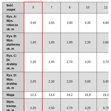
Ilość
6
7
8
10
12
stopni
Rys. A:
Wys.
3,40
3,65
3,90
4,35
4,80
robocza
ok. m
Rys. B:
Wys.
1,40
1,65
1,90
2,35
2,80
platformy
ok. m
Rys. C:
Dł.
2,20
2,45
2,70
3,20
3,70
drabiny
ok. m
Rys. D:
Wys.
2,05
2,30
2,50
3,00
3,45
drabiny
ok. m
Waga
12,3
13,4
14,2
16,9
19,2
Wym.
transp.
2,25
2,50
2,75
3,25
3,75
ok. m