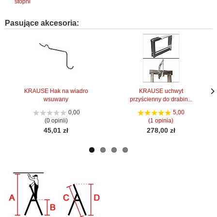
stopni
Pasujące akcesoria:
KRAUSE Hak na wiadro
KRAUSE uchwyt
wsuwany
przyścienny do drabin...
Nas
Nas
stro
stro
0,00
5,00
(0 opinii)
(1 opinia)
45,01 zł
278,00 zł