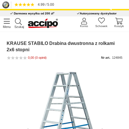
4.99 / 5.00
*
Darmowa wysyłka od 200 zł
Autoryzowany dystrybutor
Konto
Schowek
Koszyk
Menu
Szukaj
KRAUSE STABILO Drabina dwustronna z rolkami
2x6 stopni
0,00
(0 opinii)
Nr art.
124845