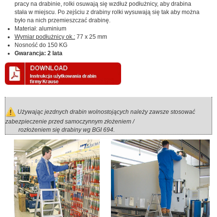
pracy na drabinie, rolki osuwają się wzdłuż podłużnicy, aby drabina
stała w miejscu. Po zejściu z drabiny rolki wysuwają się tak aby można
było na nich przemieszczać drabinę.
Materiał: aluminium
Wymiar podłużnicy
ok.:
77 x 25 mm
Nosność do 150 KG
Gwarancja: 2 lata
Używając jezdnych drabin wolnostojących należy zawsze stosować
zabezpieczenie przed samoczynnym złożeniem /
rozłożeniem się drabiny wg BGI 694.