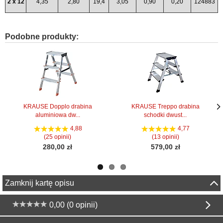
2 x 12
4,35
2,80
19,4
3,05
0,90
0,20
124883
Podobne produkty:
KRAUSE Dopplo drabina
KRAUSE Treppo drabina
aluminiowa dw...
schodki dwust...
Nas
Nas
stro
stro
4,88
4,77
(25 opinii)
(13 opinii)
280,00 zł
579,00 zł
Zamknij kartę opisu
0,00 (0 opinii)