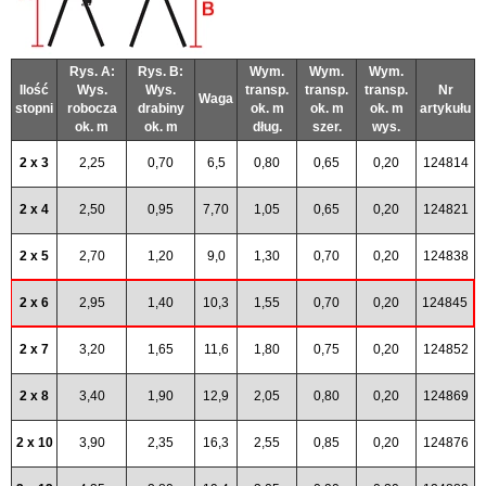
Rys. A:
Rys. B:
Wym.
Wym.
Wym.
Ilość
Wys.
Wys.
transp.
transp.
transp.
Nr
Waga
stopni
robocza
drabiny
ok. m
ok. m
ok. m
artykułu
ok. m
ok. m
dług.
szer.
wys.
2 x 3
2,25
0,70
6,5
0,80
0,65
0,20
124814
2 x 4
2,50
0,95
7,70
1,05
0,65
0,20
124821
2 x 5
2,70
1,20
9,0
1,30
0,70
0,20
124838
2 x 6
2,95
1,40
10,3
1,55
0,70
0,20
124845
2 x 7
3,20
1,65
11,6
1,80
0,75
0,20
124852
2 x 8
3,40
1,90
12,9
2,05
0,80
0,20
124869
2 x 10
3,90
2,35
16,3
2,55
0,85
0,20
124876