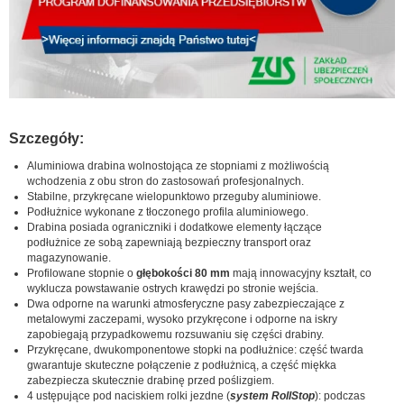
Szczegóły:
Aluminiowa drabina wolnostojąca ze stopniami z możliwością
wchodzenia z obu stron do zastosowań profesjonalnych.
Stabilne, przykręcane wielopunktowo przeguby aluminiowe.
Podłużnice wykonane z tłoczonego profila aluminiowego.
Drabina posiada ograniczniki i dodatkowe elementy łączące
podłużnice ze sobą zapewniają bezpieczny transport oraz
magazynowanie.
Profilowane stopnie o
głębokości 80 mm
mają innowacyjny kształt, co
wyklucza powstawanie ostrych krawędzi po stronie wejścia.
Dwa odporne na warunki atmosferyczne pasy zabezpieczające z
metalowymi zaczepami, wysoko przykręcone i odporne na iskry
zapobiegają przypadkowemu rozsuwaniu się części drabiny.
Przykręcane, dwukomponentowe stopki na podłużnice: część twarda
gwarantuje skuteczne połączenie z podłużnicą, a część miękka
zabezpiecza skutecznie drabinę przed poślizgiem.
4 ustępujące pod naciskiem rolki jezdne (
system RollStop
): podczas