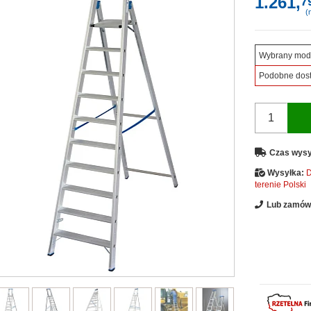
1.261,
7
(n
Wybrany mod
Podobne dos
Czas wysy
Wysyłka:
D
terenie Polski
Lub zamów 