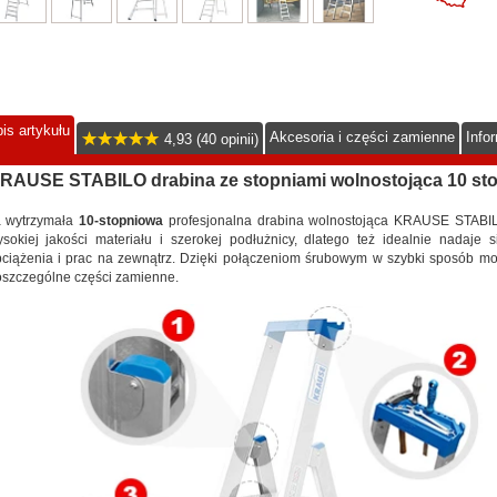
is artykułu
Akcesoria i części zamienne
Info
4,93 (40 opinii)
RAUSE STABILO drabina ze stopniami wolnostojąca 10 sto
a wytrzymała
10-stopniowa
profesjonalna drabina wolnostojąca KRAUSE STABIL
sokiej jakości materiału i szerokej podłużnicy, dlatego też idealnie nadaje 
ciążenia i prac na zewnątrz. Dzięki połączeniom śrubowym w szybki sposób m
szczególne części zamienne.