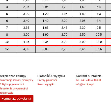
4
2,95
0,95
1,70
1,60
6,4
5
3,20
1,20
1,95
1,80
7,3
6
3,40
1,40
2,20
2,05
8,4
7
3,65
1,65
2,45
2,30
9,5
8
3,90
1,90
2,70
2,50
10,5
10
4,35
2,35
3,20
3,00
13,0
12
4,80
2,80
3,70
3,45
15,6
Bezpieczne zakupy
Płatność & wysyłka
Kontakt & infolinia
Gwarancja zwrotu pieniędzy
Formy płatności
Tel. +48 746 400 600
Polityka prywatności
Koszt wysyłki
info@accipo.pl
Ustawienia prywatności
Reklamacje
Formularz odwołania