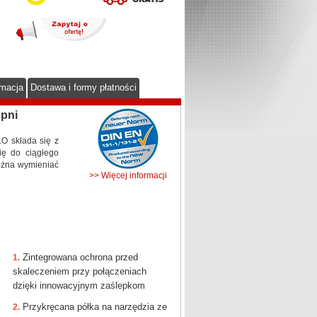
rmacja
Dostawa i formy płatności
pni
O składa się z
się do ciągłego
ożna wymieniać
>> Więcej informacji
Zintegrowana ochrona przed
1.
skaleczeniem przy połączeniach
dzięki innowacyjnym zaślepkom
Przykręcana półka na narzędzia ze
2.