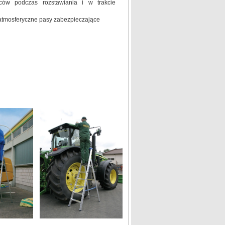
ców podczas rozstawiania i w trakcie
atmosferyczne pasy zabezpieczające