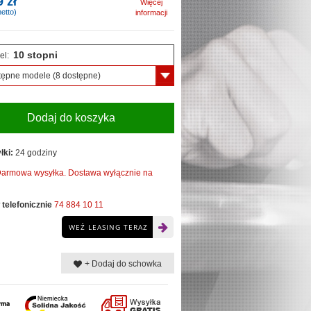
9 zł
Więcej
etto)
informacji
10 stopni
el:
tępne modele
(8 dostępne)
Dodaj do koszyka
łki:
24 godziny
armowa wysyłka. Dostawa wyłącznie na
telefonicznie
74 884 10 11
WEŹ LEASING TERAZ
+ Dodaj do schowka