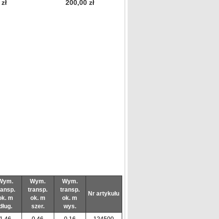
 zł
200,00 zł
376,00 zł
Wym.
Wym.
Wym.
ransp.
transp.
transp.
Nr artykułu
ok. m
ok. m
ok. m
dług.
szer.
wys.
1,46
0,46
0,16
124500