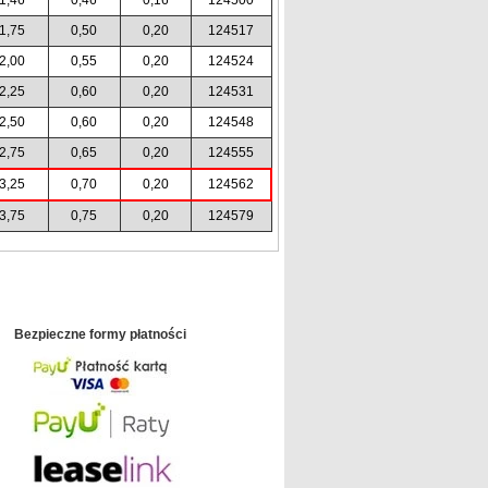
1,75
0,50
0,20
124517
2,00
0,55
0,20
124524
2,25
0,60
0,20
124531
2,50
0,60
0,20
124548
2,75
0,65
0,20
124555
3,25
0,70
0,20
124562
3,75
0,75
0,20
124579
Bezpieczne formy płatności