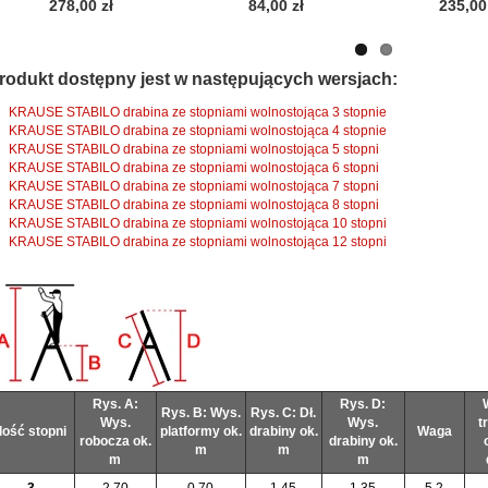
278,00 zł
84,00 zł
235,00
rodukt dostępny jest w następujących wersjach:
KRAUSE STABILO drabina ze stopniami wolnostojąca 3 stopnie
KRAUSE STABILO drabina ze stopniami wolnostojąca 4 stopnie
KRAUSE STABILO drabina ze stopniami wolnostojąca 5 stopni
KRAUSE STABILO drabina ze stopniami wolnostojąca 6 stopni
KRAUSE STABILO drabina ze stopniami wolnostojąca 7 stopni
KRAUSE STABILO drabina ze stopniami wolnostojąca 8 stopni
KRAUSE STABILO drabina ze stopniami wolnostojąca 10 stopni
KRAUSE STABILO drabina ze stopniami wolnostojąca 12 stopni
Rys. A:
Rys. D:
Rys. B: Wys.
Rys. C: Dł.
Wys.
Wys.
t
Ilość stopni
platformy ok.
drabiny ok.
Waga
robocza ok.
drabiny ok.
m
m
m
m
3
2,70
0,70
1,45
1,35
5,2