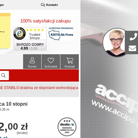
ipo
Kontakt
100% satysfakcji zakupu
4.99
/ 5.00
Konto
Schowek
Koszyk
 STABILO drabina ze stopniami wolnostojąca
a 10 stopni
4,35 m
2,
00 zł
(brutto)