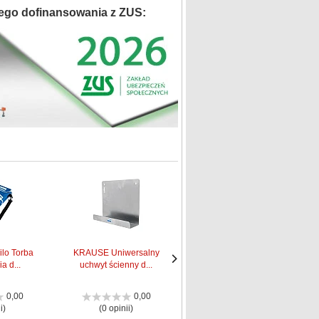
ego dofinansowania z ZUS:
lo Torba
KRAUSE Uniwersalny
Krause Stabilizator z
a d...
uchwyt ścienny d...
regulacją ust...
Następne
Następne
strona
strona
0,00
0,00
0,00
i)
(0 opinii)
(0 opinii)