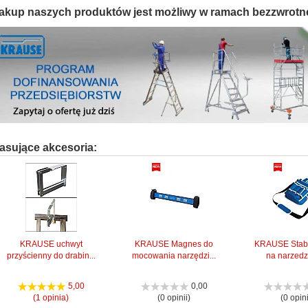
akup naszych produktów jest możliwy w ramach bezzwrotn
asujące akcesoria:
KRAUSE uchwyt
KRAUSE Magnes do
KRAUSE Stabi
przyścienny do drabin...
mocowania narzędzi...
na narzedzi
5,00
0,00
(1 opinia)
(0 opinii)
(0 opini