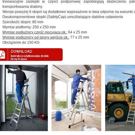
Innowacyjne zaślepki w części podporowej zapobiegają skaleczeniu pal
transportowania drabiny.
Wersje powyżej 6 stopni są dodatkowo wyposażone w dwa odporne na warunki 
Dwukomponentowe stopki (SafetyCap) umożliwiające stabilne ustawienie
Szerokość stopni: 80 mm
Wymiar platformy: 250 x 250 mm
Wymiar podłużnicy
część mocująca
ok.:
64 x 25 mm
Wymiar podłużnicy
od strony wejścia
ok.:
77 x 25 mm
Obciążenie do 150 KG