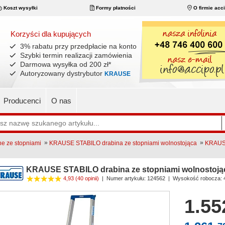
Koszt wysyłki
Formy płatności
O firmie acc
Korzyści dla kupujących
3% rabatu przy przedpłacie na konto
Szybki termin realizacji zamówienia
Darmowa wysyłka od 200 zł
*
Autoryzowany dystrybutor
KRAUSE
Producenci
O nas
»
»
ne ze stopniami
KRAUSE STABILO drabina ze stopniami wolnostojąca
KRAUSE
KRAUSE STABILO drabina ze stopniami wolnostojąc
4,93
(40 opinii)
|
Numer artykułu:
124562
| Wysokość robocza: 
1.55