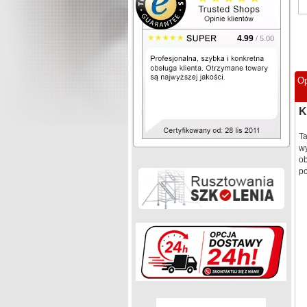
4.99
/ 5.00
Op
K
T
wy
ob
po