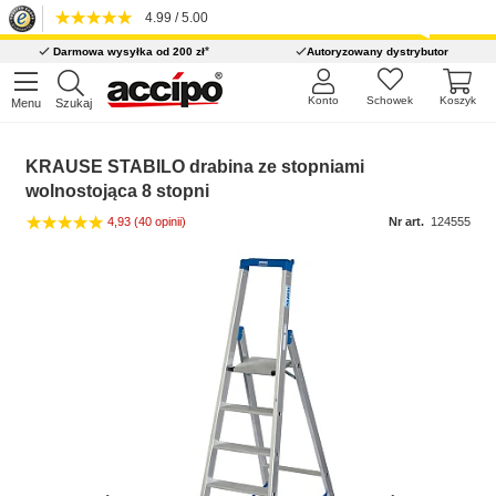
4.99 / 5.00
*
Darmowa wysyłka od 200 zł
Autoryzowany dystrybutor
Konto
Schowek
Koszyk
Menu
Szukaj
KRAUSE STABILO drabina ze stopniami
wolnostojąca 8 stopni
4,93
(40 opinii)
Nr art.
124555