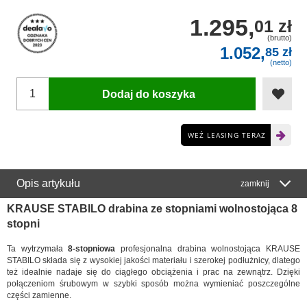
1.295,
01 zł
(brutto)
1.052,
85 zł
(netto)
Dodaj do koszyka
WEŹ LEASING TERAZ
Opis artykułu
zamknij
KRAUSE STABILO drabina ze stopniami wolnostojąca 8
stopni
Ta wytrzymała
8-stopniowa
profesjonalna drabina wolnostojąca KRAUSE
STABILO składa się z wysokiej jakości materiału i szerokej podłużnicy, dlatego
też idealnie nadaje się do ciągłego obciążenia i prac na zewnątrz. Dzięki
połączeniom śrubowym w szybki sposób można wymieniać poszczególne
części zamienne.