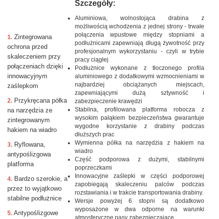
Szczegóły:
Aluminiowa, wolnostojąca drabina z
możliwością wchodzenia z jednej strony - trwałe
połączenia wpustowe między stopniami a
Zintegrowana
1.
podłużnicami zapewniają długą żywotność przy
ochrona przed
profesjonalnym wykorzystaniu - czyli w trybie
skaleczeniem przy
pracy ciągłej
połączeniach dzięki
Podłużnice wykonane z tłoczonego profila
innowacyjnym
aluminiowego z dodatkowymi wzmocnieniami w
najbardziej obciążanych miejscach,
zaślepkom
zapewniającymi dużą sztywność i
Przykręcana półka
2.
zabezpieczenie krawędzi
Stabilna, profilowana platforma robocza z
na narzędzia ze
wysokim pałąkiem bezpieczeństwa gwarantuje
zintegrowanym
wygodne korzystanie z drabiny podczas
hakiem na wiadro
dłuższych prac
Wymienna półka na narzędzia z hakiem na
Ryflowana,
3.
wiadro
antypoślizgowa
Część podporowa z dużymi, stabilnymi
platforma
poprzeczkami
Innowacyjne zaślepki w części podporowej
Bardzo szerokie, a
4.
zapobiegają skaleczeniu palców podczas
przez to wyjątkowo
rozstawiania i w trakcie transportowania drabiny.
stabilne podłużnice
Wersje powyżej 6 stopni są dodatkowo
wyposażone w dwa odporne na warunki
Antypoślizgowe
5.
atmosferyczne pasy zabezpieczające