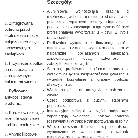
Szczegóły:
Aluminiowa, wolnostojąca drabina z
możliwością wchodzenia z jednej strony - trwałe
połączenia wpustowe między stopniami a
Zintegrowana
1.
podłużnicami zapewniają długą żywotność przy
ochrona przed
profesjonalnym wykorzystaniu - czyli w trybie
skaleczeniem przy
pracy ciągłej
połączeniach dzięki
Podłużnice wykonane z tłoczonego profila
innowacyjnym
aluminiowego z dodatkowymi wzmocnieniami w
najbardziej obciążanych miejscach,
zaślepkom
zapewniającymi dużą sztywność i
Przykręcana półka
2.
zabezpieczenie krawędzi
Stabilna, profilowana platforma robocza z
na narzędzia ze
wysokim pałąkiem bezpieczeństwa gwarantuje
zintegrowanym
wygodne korzystanie z drabiny podczas
hakiem na wiadro
dłuższych prac
Wymienna półka na narzędzia z hakiem na
Ryflowana,
3.
wiadro
antypoślizgowa
Część podporowa z dużymi, stabilnymi
platforma
poprzeczkami
Innowacyjne zaślepki w części podporowej
Bardzo szerokie, a
4.
zapobiegają skaleczeniu palców podczas
przez to wyjątkowo
rozstawiania i w trakcie transportowania drabiny.
stabilne podłużnice
Wersje powyżej 6 stopni są dodatkowo
wyposażone w dwa odporne na warunki
Antypoślizgowe
5.
atmosferyczne pasy zabezpieczające