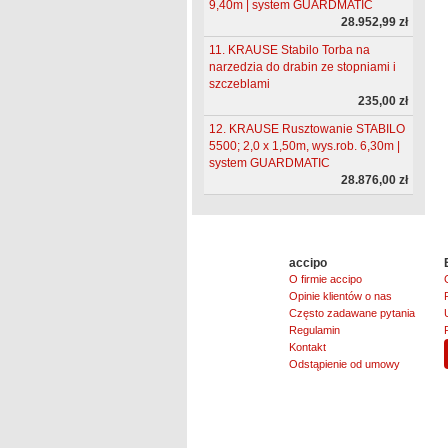
9,40m | system GUARDMATIC
28.952,99 zł
11. KRAUSE Stabilo Torba na
narzedzia do drabin ze stopniami i
szczeblami
235,00 zł
12. KRAUSE Rusztowanie STABILO
5500; 2,0 x 1,50m, wys.rob. 6,30m |
system GUARDMATIC
28.876,00 zł
accipo
O firmie accipo
Opinie klientów o nas
Często zadawane pytania
Regulamin
Kontakt
Odstąpienie od umowy