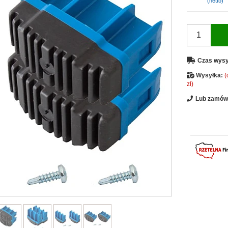
(netto)
Czas wysy
Wysyłka:
(
zł)
Lub zamów 