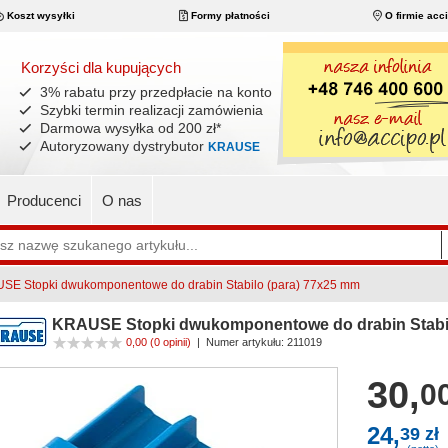
Koszt wysyłki
Formy płatności
O firmie acc
Korzyści dla kupujących
3% rabatu przy przedpłacie na konto
Szybki termin realizacji zamówienia
Darmowa wysyłka od 200 zł
*
Autoryzowany dystrybutor
KRAUSE
Producenci
O nas
SE Stopki dwukomponentowe do drabin Stabilo (para) 77x25 mm
KRAUSE Stopki dwukomponentowe do drabin Stabil
0,00
(0 opinii)
|
Numer artykułu:
211019
30,
00
24,
39 zł