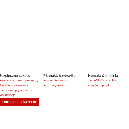
Bezpieczne zakupy
Płatność & wysyłka
Kontakt & infolinia
Gwarancja zwrotu pieniędzy
Formy płatności
Tel. +48 746 400 600
Polityka prywatności
Koszt wysyłki
info@accipo.pl
Ustawienia prywatności
Reklamacje
Formularz odwołania