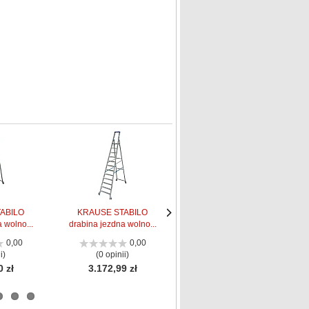
ABILO
KRAUSE STABILO
KRAUSE Stabilo drabina
 wolno...
drabina jezdna wolno...
z platformą ...
Następne
Następne
strona
strona
0,00
0,00
0,00
i)
(0 opinii)
(0 opinii)
0 zł
3.172,99 zł
3.314,00 zł