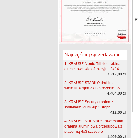
P
Najczęściej sprzedawane
1. KRAUSE Monto Tribilo drabina
aluminiowa wielofunkcyjna 3x14
2.317,00 zł
2. KRAUSE STABILO drabina
wielofunkcyjna 3x12 szczeble +S
4.464,00 zł
3. KRAUSE Secury drabina z
systemem MultiGrip 5 stopni
412,00 zł
4. KRAUSE MultiMatic uniwersalna
drabina aluminiowa przegubowa z
platformą 4x3 szczeble
1.409,00 zł