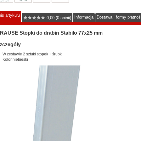
is artykułu
Informacja
Dostawa i formy płatnoś
0,00 (0 opinii)
RAUSE Stopki do drabin Stabilo 77x25 mm
zczegóły
W zestawie 2 sztuki stopek + śrubki
Kolor niebieski