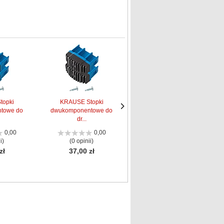
topki
KRAUSE Stopki
KRAUSE Stopki do
towe do
dwukomponentowe do
pomostów jezdnych
Następne
Następne
dr...
strona
strona
0,00
0,00
0,00
i)
(0 opinii)
(0 opinii)
zł
37,00 zł
27,99 zł