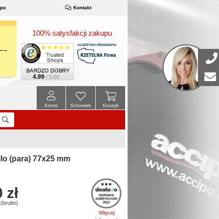
ipo
Kontakt
100% satysfakcji zakupu
4.99
/ 5.00
Konto
Schowek
Koszyk
o (para) 77x25 mm
 zł
(brutto)
Więcej