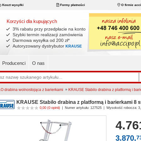
Koszt wysyłki
Formy płatności
O firmie acc
Korzyści dla kupujących
3% rabatu przy przedpłacie na konto
Szybki termin realizacji zamówienia
Darmowa wysyłka od 200 zł
*
Autoryzowany dystrybutor
KRAUSE
Producenci
O nas
»
 drabina wolnostojąca z barierkami
KRAUSE Stabilo drabina z platformą i barie
KRAUSE Stabilo drabina z platformą i barierkami 8 st
0,00
(0 opinii)
|
Numer artykułu:
127525
| Wysokość robocza: 3
4.76
3.870,
7