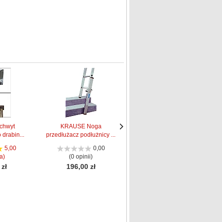
chwyt
KRAUSE Noga
Krause Stabilizator z
 drabin...
przedłużacz podłużnicy ...
regulacją ust...
Następne
Następne
strona
strona
5,00
0,00
0,00
a)
(0 opinii)
(0 opinii)
 zł
196,00 zł
376,00 zł