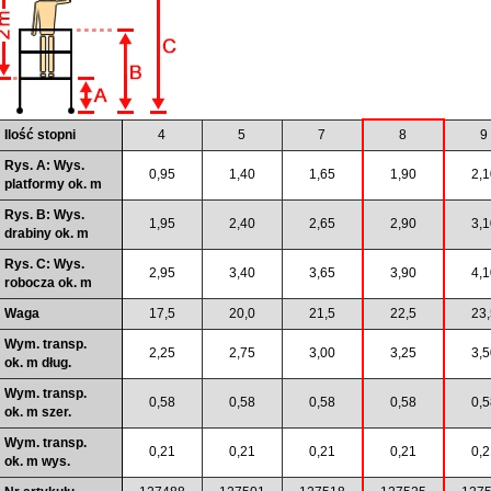
Ilość stopni
4
5
7
8
9
Rys. A: Wys.
0,95
1,40
1,65
1,90
2,1
platformy ok. m
Rys. B: Wys.
1,95
2,40
2,65
2,90
3,1
drabiny ok. m
Rys. C: Wys.
2,95
3,40
3,65
3,90
4,1
robocza ok. m
Waga
17,5
20,0
21,5
22,5
23,
Wym. transp.
2,25
2,75
3,00
3,25
3,5
ok. m dług.
Wym. transp.
0,58
0,58
0,58
0,58
0,5
ok. m szer.
Wym. transp.
0,21
0,21
0,21
0,21
0,2
ok. m wys.