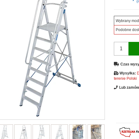
(n
Wybrany mod
Podobne dos
Czas wysy
Wysyłka:
D
terenie Polski
Lub zamów 