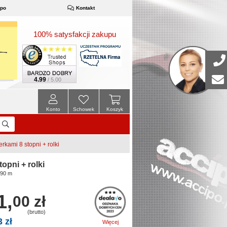
ipo
Kontakt
100% satysfakcji zakupu
4.99
/ 5.00
Konto
Schowek
Koszyk
rkami 8 stopni + rolki
opni + rolki
,90 m
1,
00 zł
(brutto)
3 zł
Więcej