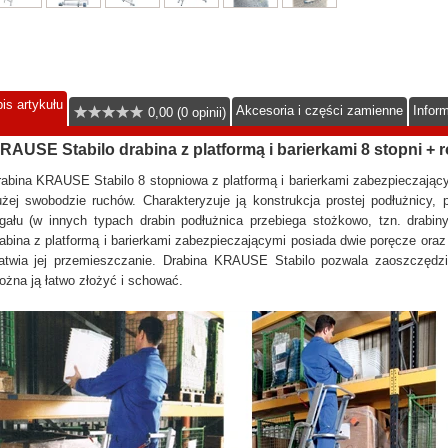
is artykułu
Akcesoria i części zamienne
Infor
0,00 (0 opinii)
RAUSE Stabilo drabina z platformą i barierkami 8 stopni + r
abina KRAUSE Stabilo 8 stopniowa z platformą i barierkami zabezpieczając
żej swobodzie ruchów. Charakteryzuje ją konstrukcja prostej podłużnicy,
egału (w innych typach drabin podłużnica przebiega stożkowo, tzn. drabi
abina z platformą i barierkami zabezpieczającymi posiada dwie poręcze oraz 
łatwia jej przemieszczanie. Drabina KRAUSE Stabilo pozwala zaoszczędzi
żna ją łatwo złożyć i schować.