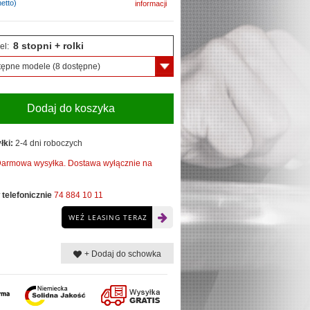
etto)
informacji
8 stopni + rolki
el:
tępne modele
(8 dostępne)
Dodaj do koszyka
łki:
2-4 dni roboczych
armowa wysyłka. Dostawa wyłącznie na
telefonicznie
74 884 10 11
WEŹ LEASING TERAZ
+ Dodaj do schowka