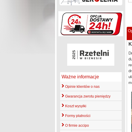
Op
K
Dr
du
r
dr
Ważne informacje
u
mo
Opinie klientów o nas
Gwarancja zwrotu pieniędzy
Koszt wysyłki
Formy płatności
O firmie accipo