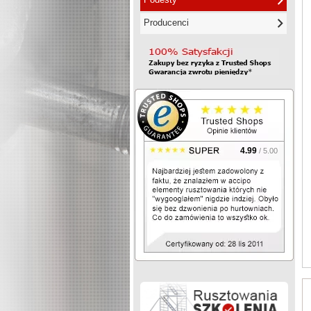
Producenci
4.99
/ 5.00