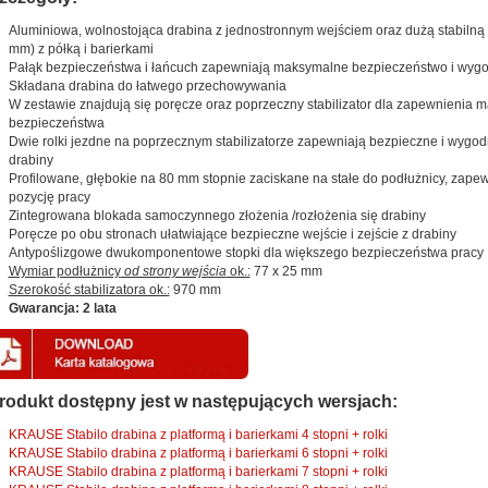
Aluminiowa, wolnostojąca drabina z jednostronnym wejściem oraz dużą stabilną 
mm) z półką i barierkami
Pałąk bezpieczeństwa i łańcuch zapewniają maksymalne bezpieczeństwo i wygo
Składana drabina do łatwego przechowywania
W zestawie znajdują się poręcze oraz poprzeczny stabilizator dla zapewnienia
bezpieczeństwa
Dwie rolki jezdne na poprzecznym stabilizatorze zapewniają bezpieczne i wygo
drabiny
Profilowane, głębokie na 80 mm stopnie zaciskane na stałe do podłużnicy, zape
pozycję pracy
Zintegrowana blokada samoczynnego złożenia /rozłożenia się drabiny
Poręcze po obu stronach ułatwiające bezpieczne wejście i zejście z drabiny
Antypoślizgowe dwukomponentowe stopki dla większego bezpieczeństwa pracy
Wymiar podłużnicy
od strony wejścia
ok.:
77 x 25 mm
Szerokość stabilizatora ok.:
970 mm
Gwarancja: 2 lata
rodukt dostępny jest w następujących wersjach:
KRAUSE Stabilo drabina z platformą i barierkami 4 stopni + rolki
KRAUSE Stabilo drabina z platformą i barierkami 6 stopni + rolki
KRAUSE Stabilo drabina z platformą i barierkami 7 stopni + rolki