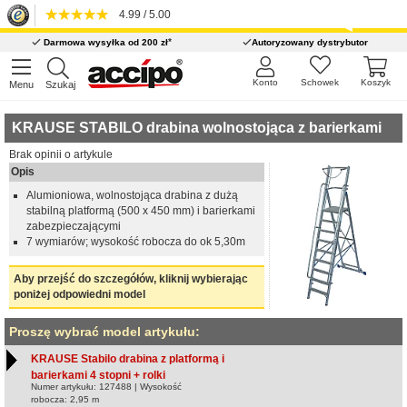
4.99 / 5.00
*
Darmowa wysyłka od 200 zł
Autoryzowany dystrybutor
Konto
Schowek
Koszyk
Menu
Szukaj
KRAUSE STABILO drabina wolnostojąca z barierkami
Brak opinii o artykule
Opis
Alumioniowa, wolnostojąca drabina z dużą
stabilną platformą (500 x 450 mm) i barierkami
zabezpieczającymi
7 wymiarów; wysokość robocza do ok 5,30m
Aby przejść do szczegółów, kliknij wybierając
poniżej odpowiedni model
Proszę wybrać model artykułu:
KRAUSE Stabilo drabina z platformą i
barierkami 4 stopni + rolki
Numer artykułu: 127488 | Wysokość
robocza: 2,95 m