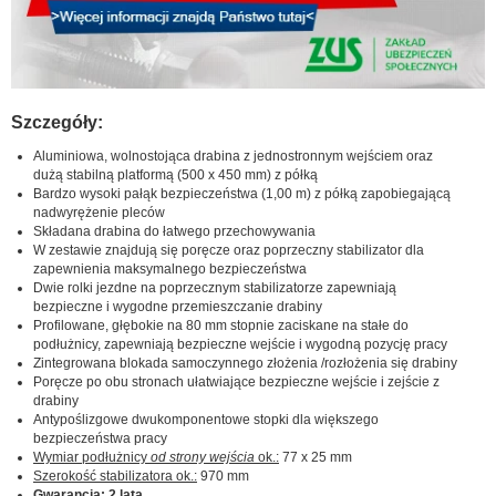
Szczegóły:
Aluminiowa, wolnostojąca drabina z jednostronnym wejściem oraz
dużą stabilną platformą (500 x 450 mm) z półką
Bardzo wysoki pałąk bezpieczeństwa (1,00 m) z półką zapobiegającą
nadwyrężenie pleców
Składana drabina do łatwego przechowywania
W zestawie znajdują się poręcze oraz poprzeczny stabilizator dla
zapewnienia maksymalnego bezpieczeństwa
Dwie rolki jezdne na poprzecznym stabilizatorze zapewniają
bezpieczne i wygodne przemieszczanie drabiny
Profilowane, głębokie na 80 mm stopnie zaciskane na stałe do
podłużnicy, zapewniają bezpieczne wejście i wygodną pozycję pracy
Zintegrowana blokada samoczynnego złożenia /rozłożenia się drabiny
Poręcze po obu stronach ułatwiające bezpieczne wejście i zejście z
drabiny
Antypoślizgowe dwukomponentowe stopki dla większego
bezpieczeństwa pracy
Wymiar podłużnicy
od strony wejścia
ok.:
77 x 25 mm
Szerokość stabilizatora ok.:
970 mm
Gwarancja: 2 lata