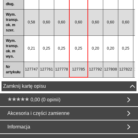
dług.
Wym.
transp.
0,58
0,60
0,60
0,60
0,60
0,60
0,60
ok. m
szer.
Wym.
transp.
0,21
0,25
0,25
0,25
0,20
0,20
0,25
ok. m
wys.
Nr
127747
127761
127778
127785
127792
127808
127822
1
artykułu
Zamknij kartę opisu
0,00 (0 opinii)
Akcesoria i części zamienne
Informacja