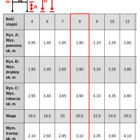
Ilość
4
6
7
8
9
10
12
stopni
Rys. A:
Wys.
0,95
1,40
1,65
1,90
2,10
2,35
2,80
pomostu
ok. m
Rys. B:
Wys.
1,95
2,40
2,65
2,90
3,10
3,35
3,80
drabiny
ok. m
Rys. C:
Wys.
2,95
3,40
3,65
3,90
4,10
4,35
4,80
robocza
ok. m
Waga
16,0
18,0
20
20,0
22,0
24,0
26,0
Wym.
transp.
2,10
2,60
2,85
3,10
3,35
3,60
4,10
ok. m