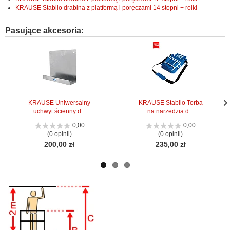
KRAUSE Stabilo drabina z platformą i poręczami 14 stopni + rolki
Pasujące akcesoria:
KRAUSE Uniwersalny
KRAUSE Stabilo Torba
uchwyt ścienny d...
na narzedzia d...
Nas
Nas
stro
stro
0,00
0,00
(0 opinii)
(0 opinii)
200,00 zł
235,00 zł