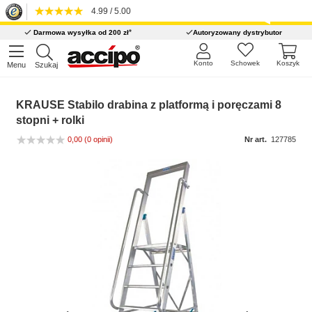
4.99 / 5.00
*
Darmowa wysyłka od 200 zł
Autoryzowany dystrybutor
Konto
Schowek
Koszyk
Menu
Szukaj
KRAUSE Stabilo drabina z platformą i poręczami 8
stopni + rolki
0,00
(0 opinii)
Nr art.
127785