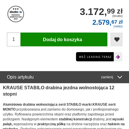
3.172,
99 zł
(brutto)
2.579,
67 zł
(netto)
Dodaj do koszyka
WEŹ LEASING TERAZ
Opis artykułu
zamknij
KRAUSE STABILO drabina jezdna wolnostojąca 12
stopni
Aluminiowa drabina wolnostojąca serii STABILO marki KRAUSE serii
MONTO
przystosowana jest zarówno do domowego, jak i profesjonalnego
użytku. Ryflowana powierzchnia stopni oraz platformy zapobiega przed
poślizgiem. Następnym elementem
stabilnej konstrukcji
drabiny, jest
wysoki
pałąk,
wyposażony w
praktyczną półkę
na drobne narzędzia oraz
hakiem na