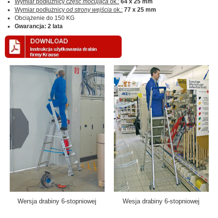
Wymiar podłużnicy
część mocująca
ok.:
64 x 25 mm
Wymiar podłużnicy
od strony wejścia
ok.:
77 x 25 mm
Obciążenie do 150 KG
Gwarancja: 2 lata
Wersja drabiny 6-stopniowej
Wesja drabiny 6-stopniowej