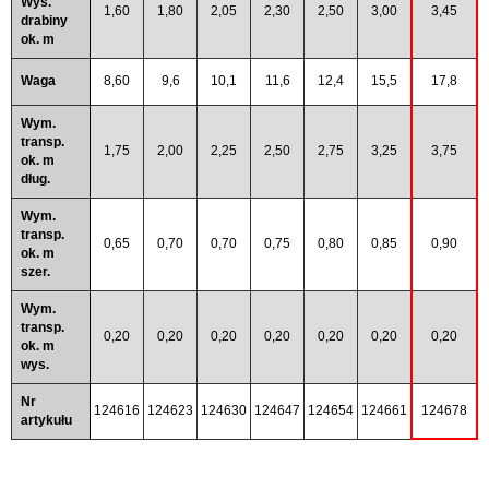
Wys.
1,60
1,80
2,05
2,30
2,50
3,00
3,45
drabiny
ok. m
Waga
8,60
9,6
10,1
11,6
12,4
15,5
17,8
Wym.
transp.
1,75
2,00
2,25
2,50
2,75
3,25
3,75
ok. m
dług.
Wym.
transp.
0,65
0,70
0,70
0,75
0,80
0,85
0,90
ok. m
szer.
Wym.
transp.
0,20
0,20
0,20
0,20
0,20
0,20
0,20
ok. m
wys.
Nr
124616
124623
124630
124647
124654
124661
124678
artykułu