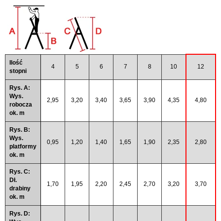
Ilość
4
5
6
7
8
10
12
stopni
Rys. A:
Wys.
2,95
3,20
3,40
3,65
3,90
4,35
4,80
robocza
ok. m
Rys. B:
Wys.
0,95
1,20
1,40
1,65
1,90
2,35
2,80
platformy
ok. m
Rys. C:
Dł.
1,70
1,95
2,20
2,45
2,70
3,20
3,70
drabiny
ok. m
Rys. D: