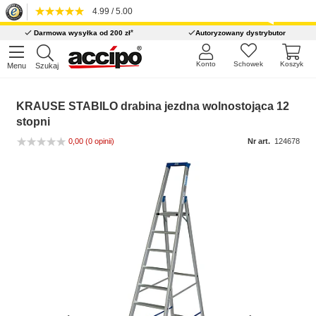
4.99 / 5.00
*
Darmowa wysyłka od 200 zł
Autoryzowany dystrybutor
Konto
Schowek
Koszyk
Menu
Szukaj
KRAUSE STABILO drabina jezdna wolnostojąca 12
stopni
0,00
(0 opinii)
Nr art.
124678