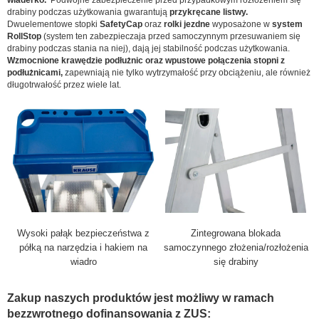
wiaderko.
Podwójne zabezpieczenie przed przypadkowym rozłożeniem się
drabiny podczas użytkowania gwarantują
przykręcane listwy.
Dwuelementowe stopki
SafetyCap
oraz
rolki jezdne
wyposażone w
system
RollStop
(system ten zabezpieczaja przed samoczynnym przesuwaniem się
drabiny podczas stania na niej), dają jej stabilność podczas użytkowania.
Wzmocnione krawędzie podłużnic oraz wpustowe połączenia stopni z
podłużnicami,
zapewniają nie tylko wytrzymałość przy obciążeniu, ale również
długotrwałość przez wiele lat.
Wysoki pałąk bezpieczeństwa z
Zintegrowana blokada
półką na narzędzia i hakiem na
samoczynnego złożenia/rozłożenia
wiadro
się drabiny
Zakup naszych produktów jest możliwy w ramach
bezzwrotnego dofinansowania z ZUS: