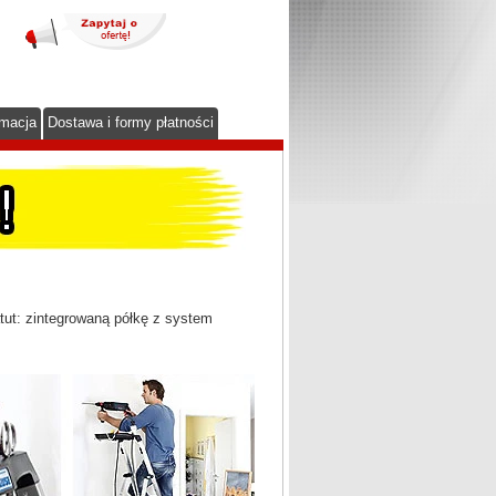
rmacja
Dostawa i formy płatności
tut: zintegrowaną półkę z system