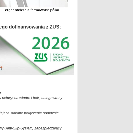
ego dofinansowania z ZUS:
:
y uchwyt na wiadro i hak, zintegrowany
jące stabilne połączenie podłużnic
y (Anti-Slip-System) zabezpieczający