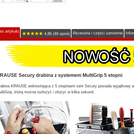
is artykułu
Akcesoria i części zamienne
Info
4,86 (49 opinii)
RAUSE Secury drabina z systemem MultiGrip 5 stopni
abina KRAUSE wolnostojąca z 5 stopniami serii Secury posiada wyjątkowy a
ltiGrip, którą można rozłożyć i złożyć w kilka sekund.