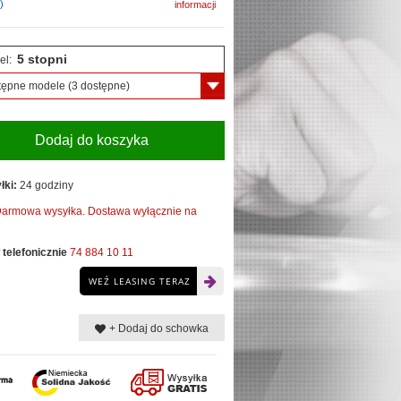
)
informacji
5 stopni
el:
tępne modele
(3 dostępne)
Dodaj do koszyka
łki:
24 godziny
armowa wysyłka. Dostawa wyłącznie na
telefonicznie
74 884 10 11
WEŹ LEASING TERAZ
+ Dodaj do schowka