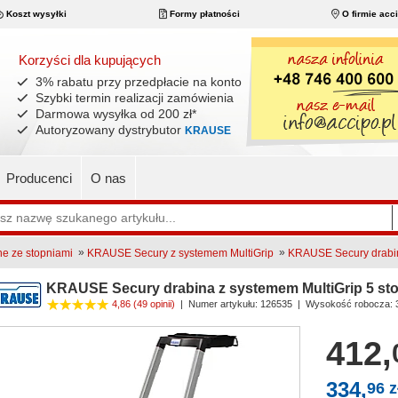
Koszt wysyłki
Formy płatności
O firmie acc
Korzyści dla kupujących
3% rabatu przy przedpłacie na konto
Szybki termin realizacji zamówienia
Darmowa wysyłka od 200 zł
*
Autoryzowany dystrybutor
KRAUSE
Producenci
O nas
»
»
ne ze stopniami
KRAUSE Secury z systemem MultiGrip
KRAUSE Secury drabina
KRAUSE Secury drabina z systemem MultiGrip 5 sto
4,86
(49 opinii)
|
Numer artykułu:
126535
| Wysokość robocza: 
412,
334,
96 z