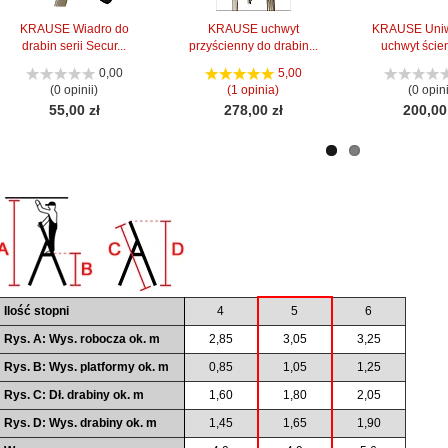
KRAUSE Wiadro do
KRAUSE uchwyt
KRAUSE Uniw
drabin serii Secur...
przyścienny do drabin...
uchwyt ścien
0,00
5,00
(0 opinii)
(1 opinia)
(0 opini
55,00 zł
278,00 zł
200,00
Ilość stopni
4
5
6
Rys. A: Wys. robocza ok. m
2,85
3,05
3,25
Rys. B: Wys. platformy ok. m
0,85
1,05
1,25
Rys. C: Dł. drabiny ok. m
1,60
1,80
2,05
Rys. D: Wys. drabiny ok. m
1,45
1,65
1,90