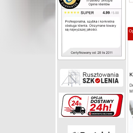
4.99
/ 5.00
Op
K
Dr
Mu