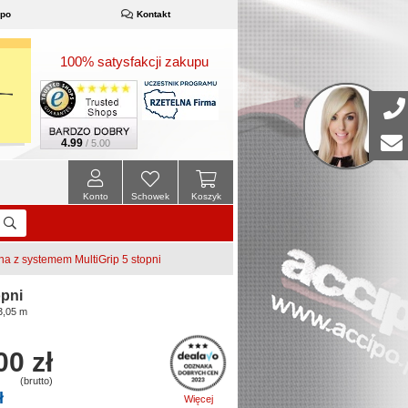
ipo
Kontakt
100% satysfakcji zakupu
4.99
/ 5.00
Konto
Schowek
Koszyk
 z systemem MultiGrip 5 stopni
pni
3,05 m
00 zł
(brutto)
ł
Więcej