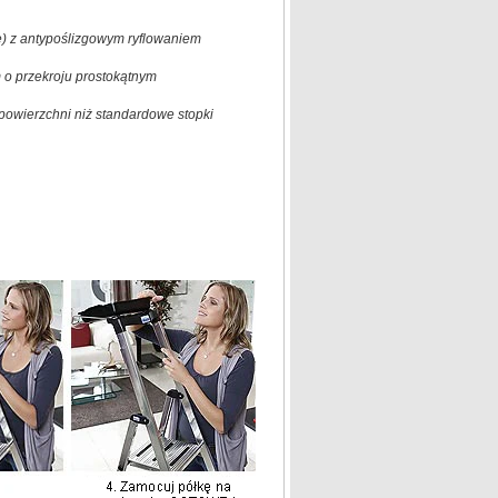
e) z antypoślizgowym ryflowaniem
m o przekroju prostokątnym
powierzchni niż standardowe stopki