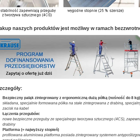
akup naszych produktów jest możliwy w ramach bezzwrotn
zczegóły:
Bezpieczny pałąk zintegrowany z ergonomiczną dużą półką (
nośność do 8 kg
)
składana, specjalnie formowana półka na stałe zintegrowana z drabiną, specjaln
zacisk na kabel
Łączenia przegubów:
nowe bezpieczne przeguby ze specjalnego tworzywa sztucznego (4CS), zapewnia
drabiny
Platforma (= najwyższy stopień)
profilowana aluminiowa platforma posiada zintegrowany systemem antypoślizgow