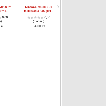
ersalny
KRAUSE Magnes do
KRAUSE Stopki do
ny d...
mocowania narzędzi...
drabin Monto (para...
Następne
Następne
strona
strona
0,00
0,00
0,00
i)
(0 opinii)
(0 opinii)
 zł
84,00 zł
20,00 zł