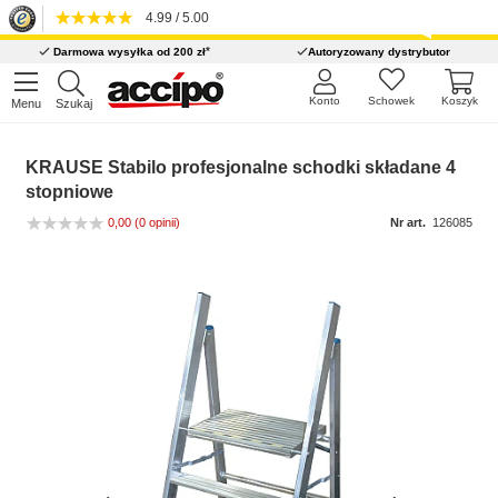
4.99 / 5.00
*
Darmowa wysyłka od 200 zł
Autoryzowany dystrybutor
Konto
Schowek
Koszyk
Menu
Szukaj
KRAUSE Stabilo profesjonalne schodki składane 4
stopniowe
0,00
(0 opinii)
Nr art.
126085