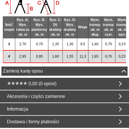
Rys. A:
Rys. B:
Rys. C:
Rys. D:
Wym.
Wym.
Wym.
Ilość
Wys.
Wys.
Dł.
Wys.
transp.
transp.
transp.
Waga
stopni
robocza
platformy
drabiny
drabiny
ok. m
ok. m
ok. m
ok. m
ok. m
ok. m
ok. m
dług.
szer.
wys.
3
2,70
0,70
1,35
1,30
9,5
1,40
0,70
0,23
4
2,95
0,95
1,60
1,55
11,3
1,65
0,70
0,23
Zamknij kartę opisu
0,00 (0 opinii)
Akcesoria i części zamienne
Informacja
Dostawa i formy płatności