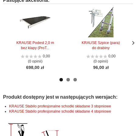
Pasujące akcesoria:
KRAUSE Podest 2,0 m
KRAUSE Szpice (para)
bez klapy (ProT...
do drabiny
Nas
Nas
stro
stro
0,00
0,00
(0 opinii)
(0 opinii)
698,00 zł
96,00 zł
Produkt dostępny jest w następujących wersjach:
KRAUSE Stabilo profesjonalne schodki składane 3 stopniowe
KRAUSE Stabilo profesjonalne schodki składane 4 stopniowe