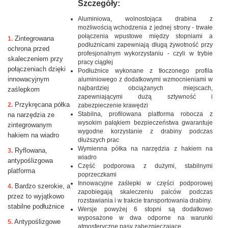
Szczegóły:
Aluminiowa, wolnostojąca drabina z
możliwością wchodzenia z jednej strony - trwałe
połączenia wpustowe między stopniami a
Zintegrowana
1.
podłużnicami zapewniają długą żywotność przy
ochrona przed
profesjonalnym wykorzystaniu - czyli w trybie
skaleczeniem przy
pracy ciągłej
połączeniach dzięki
Podłużnice wykonane z tłoczonego profila
innowacyjnym
aluminiowego z dodatkowymi wzmocnieniami w
najbardziej obciążanych miejscach,
zaślepkom
zapewniającymi dużą sztywność i
Przykręcana półka
2.
zabezpieczenie krawędzi
Stabilna, profilowana platforma robocza z
na narzędzia ze
wysokim pałąkiem bezpieczeństwa gwarantuje
zintegrowanym
wygodne korzystanie z drabiny podczas
hakiem na wiadro
dłuższych prac
Wymienna półka na narzędzia z hakiem na
Ryflowana,
3.
wiadro
antypoślizgowa
Część podporowa z dużymi, stabilnymi
platforma
poprzeczkami
Innowacyjne zaślepki w części podporowej
Bardzo szerokie, a
4.
zapobiegają skaleczeniu palców podczas
przez to wyjątkowo
rozstawiania i w trakcie transportowania drabiny.
stabilne podłużnice
Wersje powyżej 6 stopni są dodatkowo
wyposażone w dwa odporne na warunki
Antypoślizgowe
5.
atmosferyczne pasy zabezpieczające