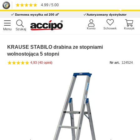
4.99 / 5.00
*
Darmowa wysyłka od 200 zł
Autoryzowany dystrybutor
Konto
Schowek
Koszyk
Menu
Szukaj
KRAUSE STABILO drabina ze stopniami
wolnostojąca 5 stopni
4,93
(40 opinii)
Nr art.
124524