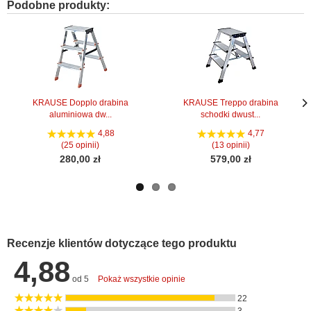
Podobne produkty:
KRAUSE Dopplo drabina
KRAUSE Treppo drabina
aluminiowa dw...
schodki dwust...
Nas
Nas
stro
stro
4,88
4,77
(25 opinii)
(13 opinii)
280,00 zł
579,00 zł
Recenzje klientów dotyczące tego produktu
4,88
od 5
Pokaż wszystkie opinie
22