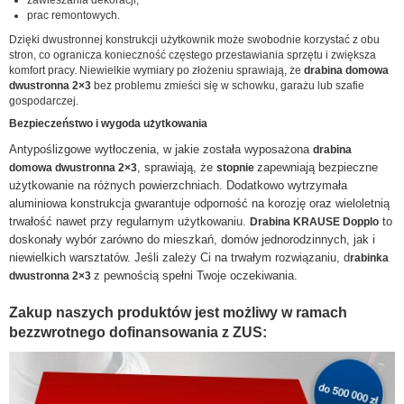
prac remontowych.
Dzięki dwustronnej konstrukcji użytkownik może swobodnie korzystać z obu
stron, co ogranicza konieczność częstego przestawiania sprzętu i zwiększa
komfort pracy. Niewielkie wymiary po złożeniu sprawiają, że
drabina domowa
dwustronna 2×3
bez problemu zmieści się w schowku, garażu lub szafie
gospodarczej.
Bezpieczeństwo i wygoda użytkowania
Antypoślizgowe wytłoczenia, w jakie została wyposażona
drabina
, sprawiają, że
zapewniają bezpieczne
domowa dwustronna 2×3
stopnie
użytkowanie na różnych powierzchniach. Dodatkowo wytrzymała
aluminiowa konstrukcja gwarantuje odporność na korozję oraz wieloletnią
trwałość nawet przy regularnym użytkowaniu.
to
Drabina KRAUSE Dopplo
doskonały wybór zarówno do mieszkań, domów jednorodzinnych, jak i
niewielkich warsztatów. Jeśli zależy Ci na trwałym rozwiązaniu, d
rabinka
z pewnością spełni Twoje oczekiwania.
dwustronna 2×3
Zakup naszych produktów jest możliwy w ramach
bezzwrotnego dofinansowania z ZUS: