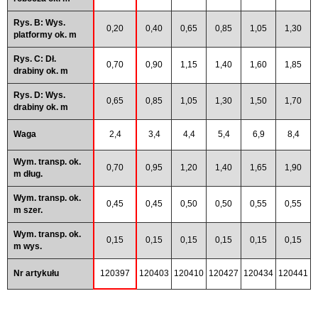
Rys. B: Wys.
0,20
0,40
0,65
0,85
1,05
1,30
platformy ok. m
Rys. C: Dł.
0,70
0,90
1,15
1,40
1,60
1,85
drabiny ok. m
Rys. D: Wys.
0,65
0,85
1,05
1,30
1,50
1,70
drabiny ok. m
Waga
2,4
3,4
4,4
5,4
6,9
8,4
Wym. transp. ok.
0,70
0,95
1,20
1,40
1,65
1,90
m dług.
Wym. transp. ok.
0,45
0,45
0,50
0,50
0,55
0,55
m szer.
Wym. transp. ok.
0,15
0,15
0,15
0,15
0,15
0,15
m wys.
Nr artykułu
120397
120403
120410
120427
120434
120441