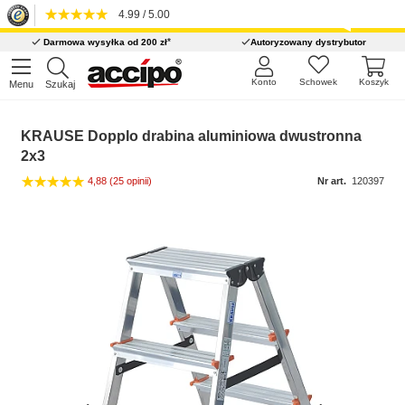
4.99 / 5.00
*
Darmowa wysyłka od 200 zł
Autoryzowany dystrybutor
Konto
Schowek
Koszyk
Menu
Szukaj
KRAUSE Dopplo drabina aluminiowa dwustronna
2x3
4,88
(25 opinii)
Nr art.
120397