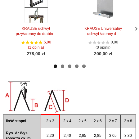
KRAUSE uchwyt
KRAUSE Uniwersalny
przyścienny do drabin...
uchwyt ścienny d...
Nas
Nas
stro
stro
5,00
0,00
(1 opinia)
(0 opinii)
278,00 zł
200,00 zł
Ilość stopni
2 x 3
2 x 4
2 x 5
2 x 6
2 x 7
2 x 8
Rys. A: Wys.
2,20
2,40
2,65
2,85
3,05
3,30
robocza ok. m