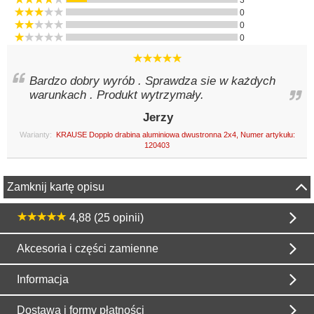
3
0
0
0
Bardzo dobry wyrób . Sprawdza sie w każdych
warunkach . Produkt wytrzymały.
Jerzy
Warianty:
KRAUSE Dopplo drabina aluminiowa dwustronna 2x4, Numer artykułu:
120403
Zamknij kartę opisu
4,88 (25 opinii)
Akcesoria i części zamienne
Informacja
Dostawa i formy płatności