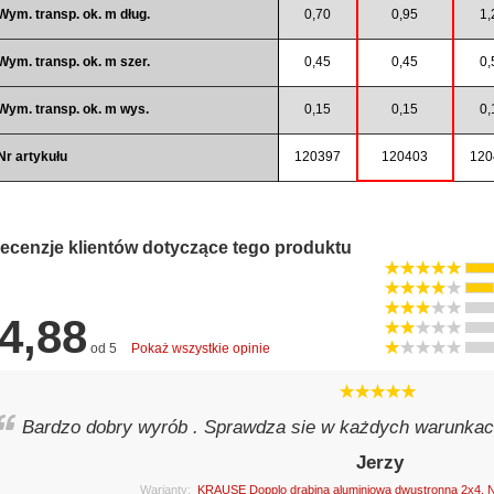
Wym. transp. ok. m dług.
0,70
0,95
1,
Wym. transp. ok. m szer.
0,45
0,45
0,
Wym. transp. ok. m wys.
0,15
0,15
0,
Nr artykułu
120397
120403
120
ecenzje klientów dotyczące tego produktu
4,88
od 5
Pokaż wszystkie opinie
Bardzo dobry wyrób . Sprawdza sie w każdych warunkach
Jerzy
Warianty:
KRAUSE Dopplo drabina aluminiowa dwustronna 2x4, N