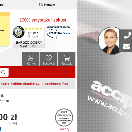
ipo
Kontakt
100% satysfakcji zakupu
4.99
/ 5.00
Konto
Schowek
Koszyk
plo drabina aluminiowa dwustronna 2x4
x4
2,40 m
00 zł
(brutto)
ł
Więcej