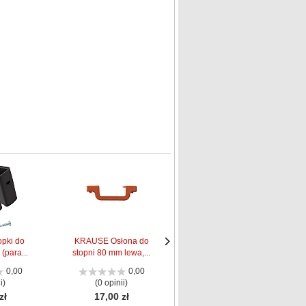
pki do
KRAUSE Osłona do
KRAUSE Osłona do
(para...
stopni 80 mm lewa,...
stopni 80 mm prawa...
Następne
Następne
strona
strona
0,00
0,00
0,00
i)
(0 opinii)
(0 opinii)
zł
17,00 zł
17,00 zł