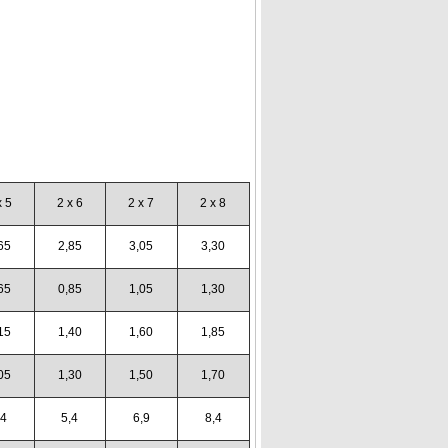
x 5
2 x 6
2 x 7
2 x 8
65
2,85
3,05
3,30
65
0,85
1,05
1,30
15
1,40
1,60
1,85
05
1,30
1,50
1,70
,4
5,4
6,9
8,4