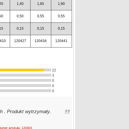
20
1,40
1,65
1,90
50
0,50
0,55
0,55
15
0,15
0,15
0,15
410
120427
120434
120441
22
3
0
0
0
 . Produkt wytrzymały.
umer artykułu: 120403