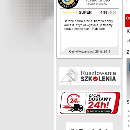
4.99
/ 5.00
Op
K
Le
Z
S