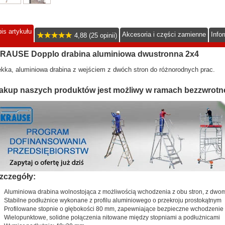
is artykułu
Akcesoria i części zamienne
Info
4,88 (25 opinii)
RAUSE Dopplo drabina aluminiowa dwustronna 2x4
kka, aluminiowa drabina z wejściem z dwóch stron do różnorodnych prac.
akup naszych produktów jest możliwy w ramach bezzwrotn
zczegóły:
Aluminiowa drabina wolnostojąca z możliwością wchodzenia z obu stron, z dw
Stabilne podłużnice wykonane z profilu aluminiowego o przekroju prostokątnym
Profilowane stopnie o głębokości 80 mm, zapewniające bezpieczne wchodzenie i
Wielopunktowe, solidne połączenia nitowane między stopniami a podłużnicami