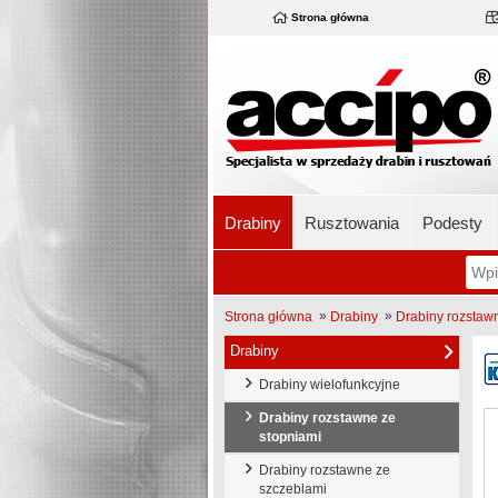
Strona główna
Drabiny
Rusztowania
Podesty
»
»
Strona główna
Drabiny
Drabiny rozstaw
Drabiny
Drabiny wielofunkcyjne
Drabiny rozstawne ze
stopniami
Drabiny rozstawne ze
szczeblami