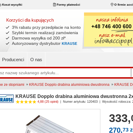
Koszt wysyłki
Formy płatności
O firmie acc
Korzyści dla kupujących
3% rabatu przy przedpłacie na konto
Szybki termin realizacji zamówienia
Darmowa wysyłka od 200 zł
*
Autoryzowany dystrybutor
KRAUSE
Producenci
O nas
»
»
ne ze stopniami
KRAUSE Dopplo drabina aluminiowa dwustronna
KRAUSE Dop
KRAUSE Dopplo drabina aluminiowa dwustronna 2
4,88
(25 opinii)
|
Numer artykułu:
120403
| Wysokość robocza: 
333,
270,
73 z