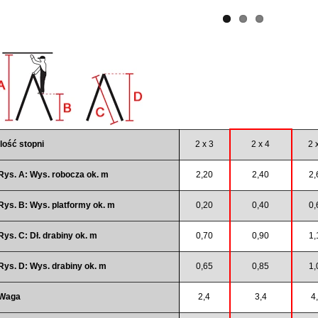
Ilość stopni
2 x 3
2 x 4
2 
Rys. A: Wys. robocza ok. m
2,20
2,40
2,
Rys. B: Wys. platformy ok. m
0,20
0,40
0,
Rys. C: Dł. drabiny ok. m
0,70
0,90
1,
Rys. D: Wys. drabiny ok. m
0,65
0,85
1,
Waga
2,4
3,4
4